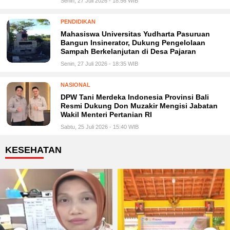
Senin, 27 Juli 2026 - 18:56 WIB
PENDIDIKAN
Mahasiswa Universitas Yudharta Pasuruan
Bangun Insinerator, Dukung Pengelolaan
Sampah Berkelanjutan di Desa Pajaran
Senin, 27 Juli 2026 - 18:35 WIB
NASIONAL
DPW Tani Merdeka Indonesia Provinsi Bali
Resmi Dukung Don Muzakir Mengisi Jabatan
Wakil Menteri Pertanian RI
Sabtu, 25 Juli 2026 - 15:40 WIB
KESEHATAN