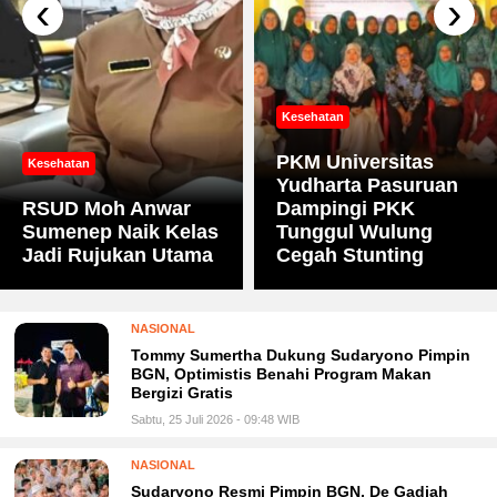
‹
›
Kesehatan
PKM Universitas
Kesehatan
Yudharta Pasuruan
RSUD Moh Anwar
Dampingi PKK
Sumenep Naik Kelas
Tunggul Wulung
Jadi Rujukan Utama
Cegah Stunting
NASIONAL
Tommy Sumertha Dukung Sudaryono Pimpin
BGN, Optimistis Benahi Program Makan
Bergizi Gratis
Sabtu, 25 Juli 2026 - 09:48 WIB
NASIONAL
Sudaryono Resmi Pimpin BGN, De Gadjah