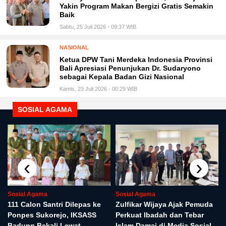
Yakin Program Makan Bergizi Gratis Semakin
Baik
Sabtu, 25 Juli 2026 - 09:37 WIB
NASIONAL
Ketua DPW Tani Merdeka Indonesia Provinsi
Bali Apresiasi Penunjukan Dr. Sudaryono
sebagai Kepala Badan Gizi Nasional
Kamis, 23 Juli 2026 - 00:29 WIB
SOSIAL AGAMA
‹
›
Sosial Agama
Sosial Agama
r
111 Calon Santri Dilepas ke
Zulfikar Wijaya Ajak Pemuda
Ponpes Sukorejo, IKSASS
Perkuat Ibadah dan Tebar
Badung Bekali Lewat
Islam Damai di Media Sosial