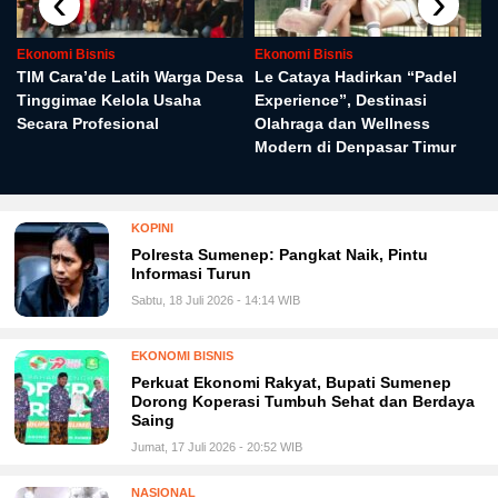
‹
›
Ekonomi Bisnis
Ekonomi Bisnis
TIM Cara’de Latih Warga Desa
Le Cataya Hadirkan “Padel
Tinggimae Kelola Usaha
Experience”, Destinasi
Secara Profesional
Olahraga dan Wellness
Modern di Denpasar Timur
KOPINI
Polresta Sumenep: Pangkat Naik, Pintu
Informasi Turun
Sabtu, 18 Juli 2026 - 14:14 WIB
EKONOMI BISNIS
Perkuat Ekonomi Rakyat, Bupati Sumenep
Dorong Koperasi Tumbuh Sehat dan Berdaya
Saing
Jumat, 17 Juli 2026 - 20:52 WIB
NASIONAL