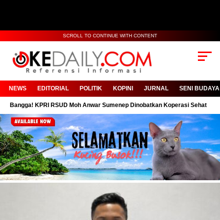
SCROLL TO CONTINUE WITH CONTENT
NEWS
EDITORIAL
POLITIK
KOPINI
JURNAL
SENI BUDAYA
PRI RSUD Moh Anwar Sumenep Dinobatkan Koperasi Sehat
PC PMII De