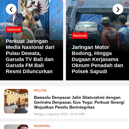
‹
›
Nasional
Nasional
Perkuat Jaringan
Media Nasional dari
Jaringan Motor
Pulau Dewata,
Bodong, Hingga
Garuda TV Bali dan
Dugaan Kerjasama
Garuda FM Bali
Oknum Penadah dan
Resmi Diluncurkan
Polsek Sapudi
POLITIK
Bawaslu Denpasar Jalin Silaturahmi dengan
Gerindra Denpasar, Gus Yoga: Perkuat Sinergi
Wujudkan Pemilu Berintegritas
Minggu, 2 Agustus 2026 - 01:54 WIB
NASIONAL