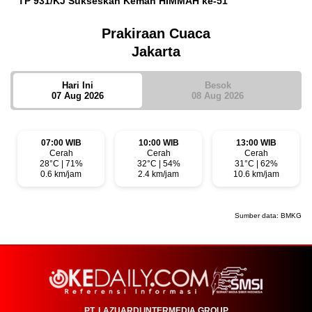
TP 931/KJ Sukseskan Kemah HIMMAH ke-51
Prakiraan Cuaca
Jakarta
Hari Ini
Besok
07 Aug 2026
08 Aug 2026
07:00 WIB
10:00 WIB
13:00 WIB
Cerah
Cerah
Cerah
28°C | 71%
32°C | 54%
31°C | 62%
0.6 km/jam
2.4 km/jam
10.6 km/jam
Sumber data:
BMKG
PT. LAZUARDI INTERMEDIA GROUP