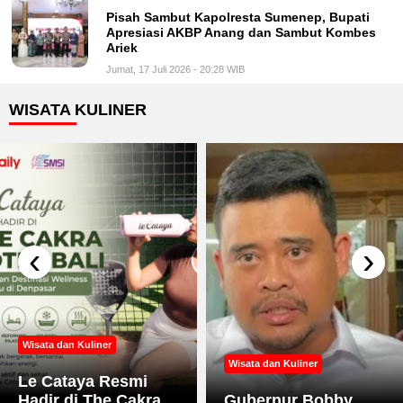
Pisah Sambut Kapolresta Sumenep, Bupati
Apresiasi AKBP Anang dan Sambut Kombes
Ariek
Jumat, 17 Juli 2026 - 20:28 WIB
WISATA KULINER
‹
›
Wisata dan Kuliner
Wisata dan Kuliner
Le Cataya Resmi
Hadir di The Cakra
Gubernur Bobby