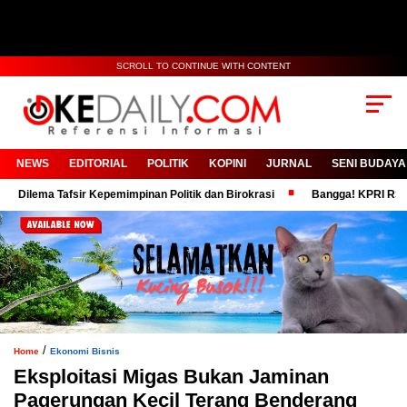
SCROLL TO CONTINUE WITH CONTENT
NEWS
EDITORIAL
POLITIK
KOPINI
JURNAL
SENI BUDAYA
ma Tafsir Kepemimpinan Politik dan Birokrasi
Bangga! KPRI RSUD Moh A
/
Home
Ekonomi Bisnis
Eksploitasi Migas Bukan Jaminan
Pagerungan Kecil Terang Benderang