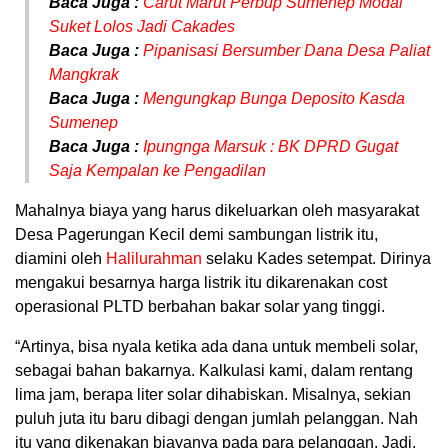
Baca Juga :
Carut Marut Perbup Sumenep Modal
Suket Lolos Jadi Cakades
Baca Juga :
Pipanisasi Bersumber Dana Desa Paliat
Mangkrak
Baca Juga :
Mengungkap Bunga Deposito Kasda
Sumenep
Baca Juga :
Ipungnga Marsuk : BK DPRD Gugat
Saja Kempalan ke Pengadilan
Mahalnya biaya yang harus dikeluarkan oleh masyarakat
Desa Pagerungan Kecil demi sambungan listrik itu,
diamini oleh
Halilurahman
selaku Kades setempat. Dirinya
mengakui besarnya harga listrik itu dikarenakan cost
operasional PLTD berbahan bakar solar yang tinggi.
“Artinya, bisa nyala ketika ada dana untuk membeli solar,
sebagai bahan bakarnya. Kalkulasi kami, dalam rentang
lima jam, berapa liter solar dihabiskan. Misalnya, sekian
puluh juta itu baru dibagi dengan jumlah pelanggan. Nah
itu yang dikenakan biayanya pada para pelanggan. Jadi,