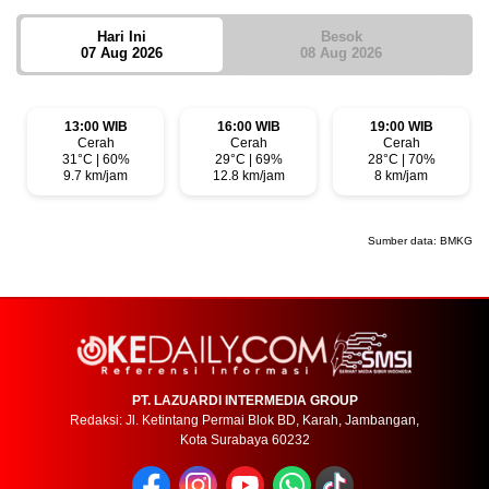
Hari Ini
Besok
07 Aug 2026
08 Aug 2026
13:00 WIB
16:00 WIB
19:00 WIB
Cerah
Cerah
Cerah
31°C | 60%
29°C | 69%
28°C | 70%
9.7 km/jam
12.8 km/jam
8 km/jam
Sumber data:
BMKG
PT. LAZUARDI INTERMEDIA GROUP
Redaksi: Jl. Ketintang Permai Blok BD, Karah, Jambangan,
Kota Surabaya 60232