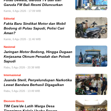
Pulau Dewata, Garuda TV Bali dan
Garuda FM Bali Resmi Diluncurkan
Kamis, 6 Agu 2026 - 17:09 WIB
Editorial
Fakta Baru Sindikat Motor dan Mobil
Bodong di Pulau Sapudi, Polisi Cari
Aman?
Kamis, 6 Agu 2026 - 11:46 WIB
Nasional
Jaringan Motor Bodong, Hingga Dugaan
Kerjasama Oknum Penadah dan Polsek
Sapudi
Rabu, 5 Agu 2026 - 20:38 WIB
Internasional
Juanda Steril, Penyelundupan Narkotika
Lewat Bandara Berhasil Digagalkan
Rabu, 5 Agu 2026 - 13:49 WIB
Ekonomi Bisnis
TIM Cara’de Latih Warga Desa
Tinggimae Kelola Usaha Secara