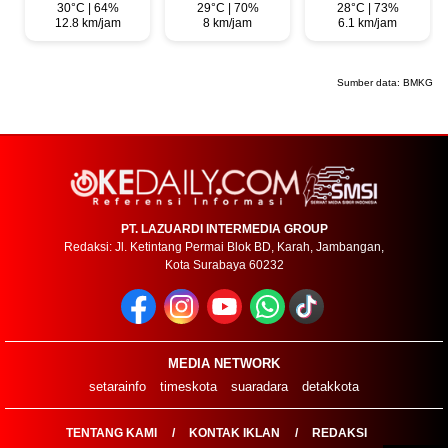
30°C | 64%
29°C | 70%
28°C | 73%
12.8 km/jam
8 km/jam
6.1 km/jam
Sumber data:
BMKG
PT. LAZUARDI INTERMEDIA GROUP
Redaksi: Jl. Ketintang Permai Blok BD, Karah, Jambangan,
Kota Surabaya 60232
MEDIA NETWORK
setarainfo
timeskota
suaradara
detakkota
TENTANG KAMI
KONTAK IKLAN
REDAKSI