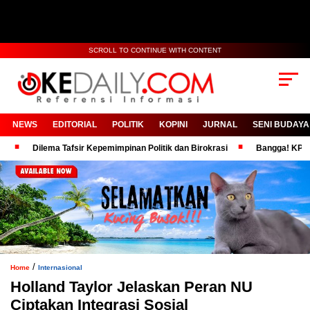
SCROLL TO CONTINUE WITH CONTENT
NEWS
EDITORIAL
POLITIK
KOPINI
JURNAL
SENI BUDAYA
Dilema Tafsir Kepemimpinan Politik dan Birokrasi
Bangga! KPRI RSUD
/
Home
Internasional
Holland Taylor Jelaskan Peran NU
Ciptakan Integrasi Sosial