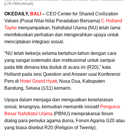
[LTN PBNU/Khalil]
OKEDAILY,
BALI
–
CEO Center for Shared Civilization
Values (Pusat Nilai-Nilai Peradaban Bersama)
C Holland
Taylor
menyampaikan, Nahdlatul Ulama (NU) telah lama
memfokuskan perhatian dan mengerahkan upaya untuk
menciptakan integrasi sosial.
“NU telah bekerja selama bertahun-tahun dengan cara
yang sangat sistematis dan institusional untuk sampai
pada titik dimana kita duduk di acara ini (R20),” kata
Holland pada sesi Question and Answer usai Konferensi
Pers di
Hotel Grand Hyatt
, Nusa Dua, Kabupaten
Bandung, Selasa (1/11) kemarin.
Upaya dalam menjaga dan menguatkan keselarasan
sosial, terangnya, kemudian memantik inisiatif
Pengurus
Besar Nahdlatul Ulama
(PBNU) memprakarsai forum
dialog para pemuka agama dunia, Forum Agama G20 atau
yang biasa disebut R20 (Religion of Twenty).