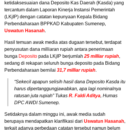
ketidaksesuaian dana Deposito Kas Daerah (Kasda) yang
tercantum dalam Laporan Kinerja Instansi Pemerintah
(LKjIP) dengan catatan kepunyaan Kepala Bidang
Perbendaharaan BPPKAD Kabupaten Sumenep,
Uswatun Hasanah
.
Hasil temuan awak media atas dugaan tersebut, terdapat
penyusutan dana milliaran rupiah antara penerimaan
bunga
Deposito
pada LKjIP berjumlah
25 milliar rupiah
,
sedang di rekapan seluruh bunga deposito pada Bidang
Perbendaharaan bernilai
31,7 milliar rupiah
.
“Sekecil apapun selisih hasil dana Deposito Kasda itu
harus dipertanggungjawabkan, apa lagi nominalnya
ratusan juta rupiah” Tukas
R. Faldi Aditya
, Humas
DPC AWDI Sumenep.
Setidaknya dalam minggu ini, awak media sudah
berupaya mendapatkan klarifikasi dari
Uswatun Hasanah
,
terkait adanya perbedaan catatan tersebut namun belum