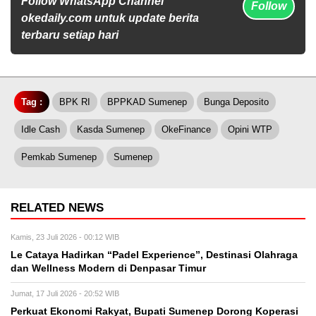
Follow WhatsApp Channel
Follow
okedaily.com untuk update berita
terbaru setiap hari
Tag :
BPK RI
BPPKAD Sumenep
Bunga Deposito
Idle Cash
Kasda Sumenep
OkeFinance
Opini WTP
Pemkab Sumenep
Sumenep
RELATED NEWS
Kamis, 23 Juli 2026 - 00:12 WIB
Le Cataya Hadirkan “Padel Experience”, Destinasi Olahraga
dan Wellness Modern di Denpasar Timur
Jumat, 17 Juli 2026 - 20:52 WIB
Perkuat Ekonomi Rakyat, Bupati Sumenep Dorong Koperasi