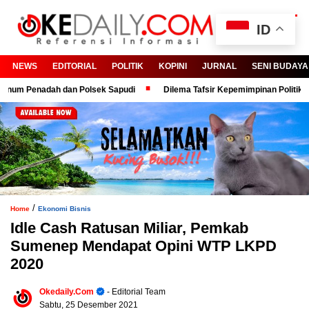
ID
NEWS
EDITORIAL
POLITIK
KOPINI
JURNAL
SENI BUDAYA
Penadah dan Polsek Sapudi
Dilema Tafsir Kepemimpinan Politik dan Bir
/
Home
Ekonomi Bisnis
Idle Cash Ratusan Miliar, Pemkab
Sumenep Mendapat Opini WTP LKPD
2020
Okedaily.com
- Editorial Team
Sabtu, 25 Desember 2021