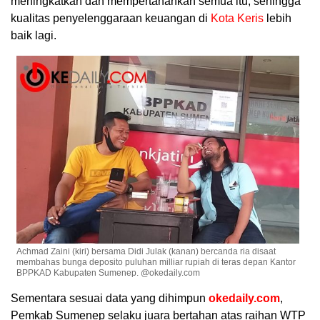
meningkatkan dan mempertahankan semua itu, sehingga
kualitas penyelenggaraan keuangan di
Kota Keris
lebih
baik lagi.
Achmad Zaini (kiri) bersama Didi Julak (kanan) bercanda ria disaat
membahas bunga deposito puluhan milliar rupiah di teras depan Kantor
BPPKAD Kabupaten Sumenep. @okedaily.com
Sementara sesuai data yang dihimpun
okedaily.com
,
Pemkab Sumenep selaku juara bertahan atas raihan WTP