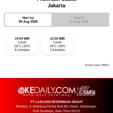
Jakarta
Hari Ini
Besok
09 Aug 2026
10 Aug 2026
19:00 WIB
22:00 WIB
Cerah
Cerah
28°C | 62%
28°C | 68%
8.3 km/jam
3.8 km/jam
Sumber data:
BMKG
PT. LAZUARDI INTERMEDIA GROUP
Redaksi: Jl. Ketintang Permai Blok BD, Karah, Jambangan,
Kota Surabaya, Jawa Timur 60232