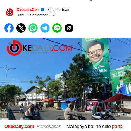
Okedaily.com
- Editorial Team
Rabu, 1 September 2021
Okedaily.com
,
Pamekasan
– Maraknya baliho elite
partai