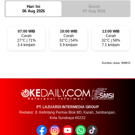
Hari Ini
Besok
06 Aug 2026
07 Aug 2026
07:00 WIB
10:00 WIB
13:00 WIB
Cerah
Cerah
Cerah
27°C | 71%
32°C | 54%
32°C | 58%
3.4 km/jam
5.9 km/jam
7.1 km/jam
Sumber data:
BMKG
PT. LAZUARDI INTERMEDIA GROUP
Redaksi: Jl. Ketintang Permai Blok BD, Karah, Jambangan,
Kota Surabaya 60232