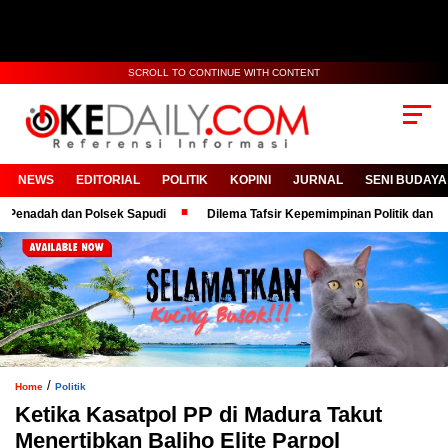
SCROLL TO CONTINUE WITH CONTENT
NEWS
EDITORIAL
POLITIK
KOPINI
JURNAL
SENI BUDAYA
ah dan Polsek Sapudi
Dilema Tafsir Kepemimpinan Politik dan Birokras
/
Home
Politik
Ketika Kasatpol PP di Madura Takut
Menertibkan Baliho Elite Parpol