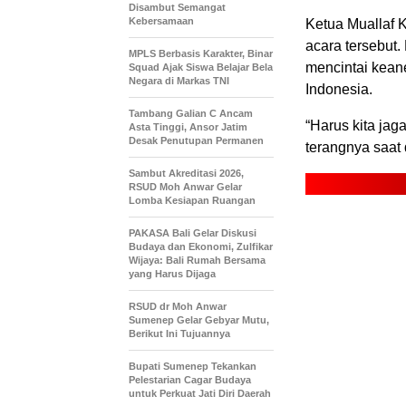
Disambut Semangat
Kebersamaan
Ketua Muallaf 
acara tersebut
MPLS Berbasis Karakter, Binar
mencintai kea
Squad Ajak Siswa Belajar Bela
Negara di Markas TNI
Indonesia.
Tambang Galian C Ancam
“Harus kita jag
Asta Tinggi, Ansor Jatim
Desak Penutupan Permanen
terangnya saat 
Sambut Akreditasi 2026,
RSUD Moh Anwar Gelar
Lomba Kesiapan Ruangan
PAKASA Bali Gelar Diskusi
Budaya dan Ekonomi, Zulfikar
Wijaya: Bali Rumah Bersama
yang Harus Dijaga
RSUD dr Moh Anwar
Sumenep Gelar Gebyar Mutu,
Berikut Ini Tujuannya
Bupati Sumenep Tekankan
Pelestarian Cagar Budaya
untuk Perkuat Jati Diri Daerah