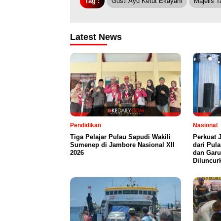
Tag :
Gusti Ayu Ketut Ekayani
Majelis T
Latest News
Pendidikan
Nasional
Tiga Pelajar Pulau Sapudi Wakili
Perkuat 
Sumenep di Jambore Nasional XII
dari Pul
2026
dan Garu
Diluncur