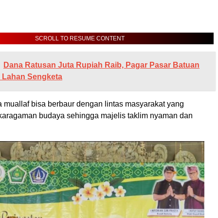
SCROLL TO RESUME CONTENT
Dana Ratusan Juta Rupiah Raib, Pagar Pasar Batuan
 Lahan Sengketa
a muallaf bisa berbaur dengan lintas masyarakat yang
karagaman budaya sehingga majelis taklim nyaman dan