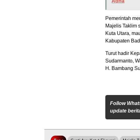
Adha
Pemerintah mem
Majelis Taklim s
Kuta Utara, ma
Kabupaten Bad
Turut hadir Ke
Sudarmanto, Wa
H. Bambang Su
Follow What
update berita