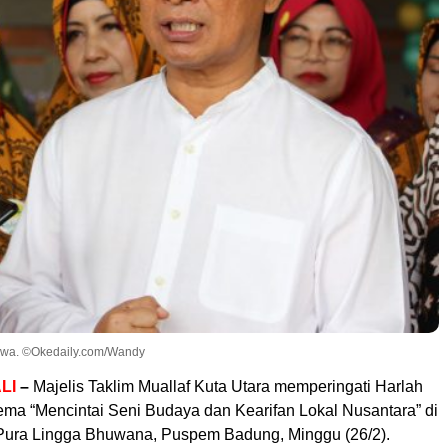
nawa. ©Okedaily.com/Wandy
LI
–
Majelis Taklim Muallaf Kuta Utara memperingati Harlah
ema “Mencintai Seni Budaya dan Kearifan Lokal Nusantara” di
Pura Lingga Bhuwana, Puspem Badung, Minggu (26/2).