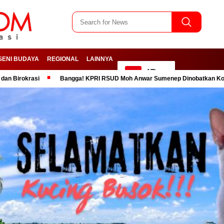
SENI BUDAYA
REGIONAL
LAINNYA
ID
i
Bangga! KPRI RSUD Moh Anwar Sumenep Dinobatkan Koperasi Sehat