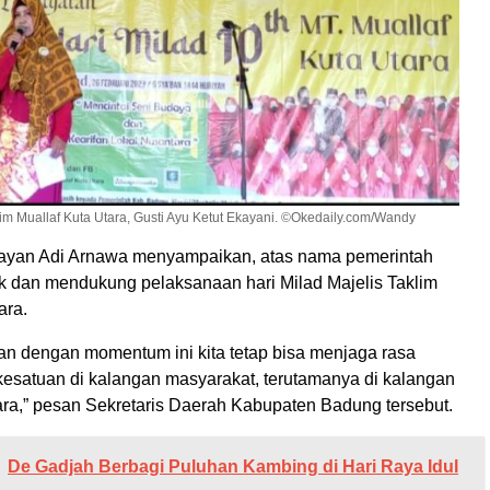
lim Muallaf Kuta Utara, Gusti Ayu Ketut Ekayani. ©Okedaily.com/Wandy
ayan Adi Arnawa menyampaikan, atas nama pemerintah
 dan mendukung pelaksanaan hari Milad Majelis Taklim
ara.
 dengan momentum ini kita tetap bisa menjaga rasa
kesatuan di kalangan masyarakat, terutamanya di kalangan
ara,” pesan Sekretaris Daerah Kabupaten Badung tersebut.
De Gadjah Berbagi Puluhan Kambing di Hari Raya Idul