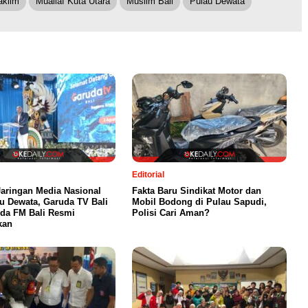
aklim
Muallaf Kuta Utara
Muslim Bali
Pulau Dewata
Editorial
Jaringan Media Nasional
Fakta Baru Sindikat Motor dan
au Dewata, Garuda TV Bali
Mobil Bodong di Pulau Sapudi,
da FM Bali Resmi
Polisi Cari Aman?
kan