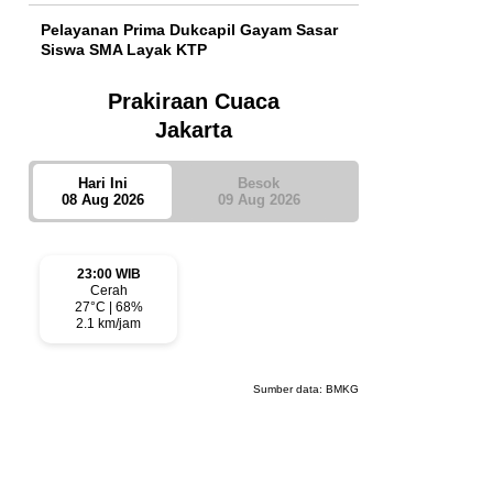
Pelayanan Prima Dukcapil Gayam Sasar
Siswa SMA Layak KTP
Prakiraan Cuaca
Jakarta
Hari Ini
Besok
08 Aug 2026
09 Aug 2026
23:00 WIB
Cerah
27°C | 68%
2.1 km/jam
Sumber data:
BMKG