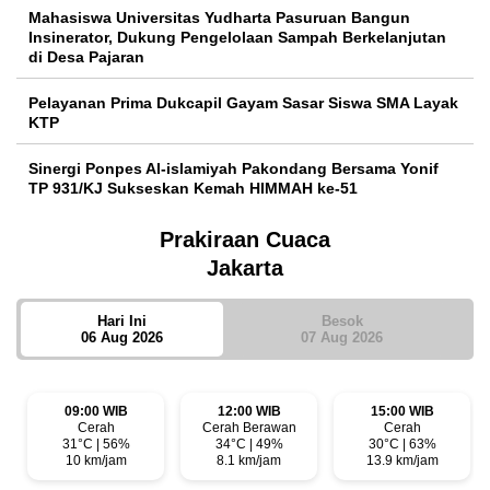
Mahasiswa Universitas Yudharta Pasuruan Bangun
Insinerator, Dukung Pengelolaan Sampah Berkelanjutan
di Desa Pajaran
Pelayanan Prima Dukcapil Gayam Sasar Siswa SMA Layak
KTP
Sinergi Ponpes Al-islamiyah Pakondang Bersama Yonif
TP 931/KJ Sukseskan Kemah HIMMAH ke-51
Prakiraan Cuaca
Jakarta
Hari Ini
Besok
06 Aug 2026
07 Aug 2026
09:00 WIB
12:00 WIB
15:00 WIB
Cerah
Cerah Berawan
Cerah
31°C | 56%
34°C | 49%
30°C | 63%
10 km/jam
8.1 km/jam
13.9 km/jam