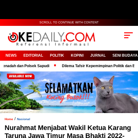
SCROLL TO CONTINUE WITH CONTENT
NEWS
EDITORIAL
POLITIK
KOPINI
JURNAL
SENI BUDAYA
ah dan Polsek Sapudi
Dilema Tafsir Kepemimpinan Politik dan Birokrasi
/
Home
Nasional
Nurahmat Menjabat Wakil Ketua Karang
Taruna Jawa Timur Masa Bhakti 2022-