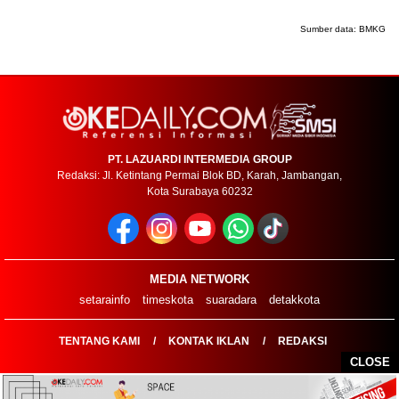
Sumber data:
BMKG
PT. LAZUARDI INTERMEDIA GROUP
Redaksi: Jl. Ketintang Permai Blok BD, Karah, Jambangan,
Kota Surabaya 60232
MEDIA NETWORK
setarainfo
timeskota
suaradara
detakkota
TENTANG KAMI
KONTAK IKLAN
REDAKSI
CLOSE
COPYRIGHT ©2026 OKEDAILYCOM - ALL RIGHTS RESERVED