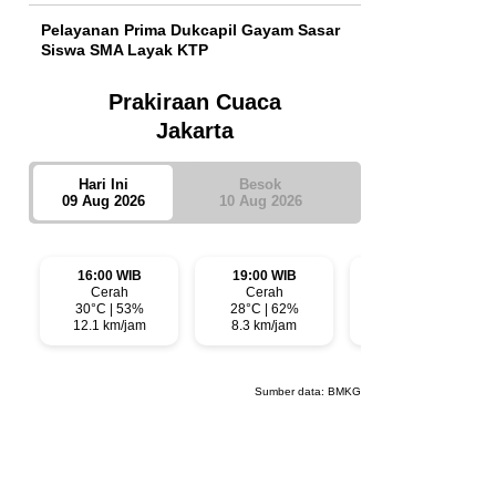
Pelayanan Prima Dukcapil Gayam Sasar
Siswa SMA Layak KTP
Prakiraan Cuaca
Jakarta
Hari Ini
Besok
09 Aug 2026
10 Aug 2026
16:00 WIB
19:00 WIB
22:00 WIB
Cerah
Cerah
Cerah
30°C | 53%
28°C | 62%
28°C | 68%
12.1 km/jam
8.3 km/jam
3.8 km/jam
Sumber data:
BMKG