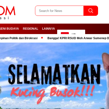
SENI BUDAYA
REGIONAL
LAINNYA
ID
k dan Birokrasi
Bangga! KPRI RSUD Moh Anwar Sumenep Dinobatkan K