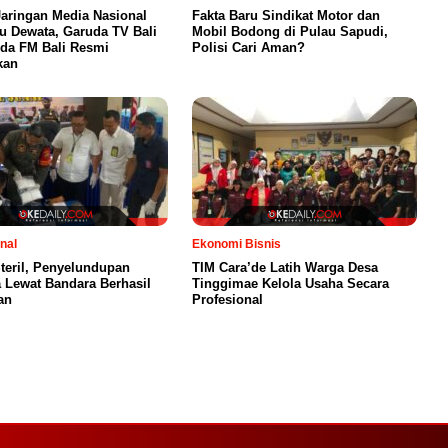
Jaringan Media Nasional
Fakta Baru Sindikat Motor dan
au Dewata, Garuda TV Bali
Mobil Bodong di Pulau Sapudi,
da FM Bali Resmi
Polisi Cari Aman?
kan
nal
Ekonomi Bisnis
teril, Penyelundupan
TIM Cara’de Latih Warga Desa
a Lewat Bandara Berhasil
Tinggimae Kelola Usaha Secara
an
Profesional