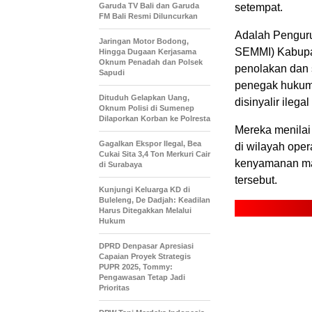
Garuda TV Bali dan Garuda
setempat.
FM Bali Resmi Diluncurkan
Adalah Penguru
Jaringan Motor Bodong,
SEMMI) Kabupa
Hingga Dugaan Kerjasama
Oknum Penadah dan Polsek
penolakan dan 
Sapudi
penegak hukum 
Dituduh Gelapkan Uang,
disinyalir ilegal 
Oknum Polisi di Sumenep
Dilaporkan Korban ke Polresta
Mereka menilai
Gagalkan Ekspor Ilegal, Bea
di wilayah ope
Cukai Sita 3,4 Ton Merkuri Cair
kenyamanan masy
di Surabaya
tersebut.
Kunjungi Keluarga KD di
Buleleng, De Dadjah: Keadilan
Harus Ditegakkan Melalui
Hukum
DPRD Denpasar Apresiasi
Capaian Proyek Strategis
PUPR 2025, Tommy:
Pengawasan Tetap Jadi
Prioritas