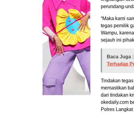
perundang-und
“Maka kami sam
tegas pemilik 
Wampu, karena 
sejauh ini piha
Baca Juga :
Terhadap P
Tindakan tegas
memastikan ba
dari tindakan k
okedaily.com b
Polres Langkat