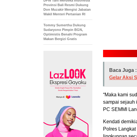
DPW Tani Merdeka Indonesia
Provinsi Bali Resmi Dukung
Don Muzakir Mengisi Jabatan
Wakil Menteri Pertanian RI
Tommy Sumertha Dukung
Sudaryono Pimpin BGN,
Optimistis Benahi Program
Makan Bergizi Gratis
Baca Juga :
Gelar Aksi S
“Maka kami sud
sampai sejauh 
PC SEMMI Langk
Kendati demiki
Polres Langkat
lingkungan seca