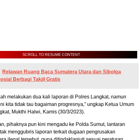
SCROLL TO RESUME CONTENT
Relawan Ruang Baca Sumatera Utara dan Sibolga
osial Berbagi Takjil Gratis
ah melakukan dua kali laporan di Polres Langkat, namun
ini kita tidak tau bagaiman progresnya,” ungkap Ketua Umum
at, Mukthi Halwi, Kamis (30/3/2023).
an, pihaknya pun kini mengadu ke Polda Sumut, lantaran
 tak menggubris laporan terkait dugaan pengrusakan
ra ilegal tersebut, guna ditindaklanjuti sesuai peraturan