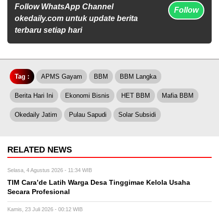
Follow WhatsApp Channel
Follow
okedaily.com untuk update berita
terbaru setiap hari
Tag :
APMS Gayam
BBM
BBM Langka
Berita Hari Ini
Ekonomi Bisnis
HET BBM
Mafia BBM
Okedaily Jatim
Pulau Sapudi
Solar Subsidi
RELATED NEWS
Selasa, 4 Agustus 2026 - 11:34 WIB
TIM Cara’de Latih Warga Desa Tinggimae Kelola Usaha
Secara Profesional
Kamis, 23 Juli 2026 - 00:12 WIB