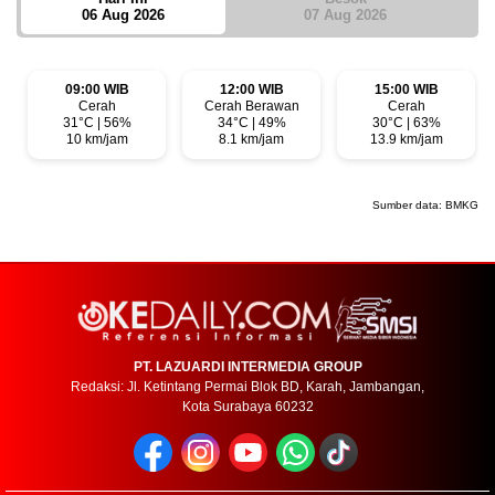
06 Aug 2026
07 Aug 2026
09:00 WIB
12:00 WIB
15:00 WIB
Cerah
Cerah Berawan
Cerah
31°C | 56%
34°C | 49%
30°C | 63%
10 km/jam
8.1 km/jam
13.9 km/jam
Sumber data:
BMKG
PT. LAZUARDI INTERMEDIA GROUP
Redaksi: Jl. Ketintang Permai Blok BD, Karah, Jambangan,
Kota Surabaya 60232