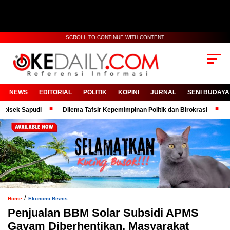
SCROLL TO CONTINUE WITH CONTENT
NEWS
EDITORIAL
POLITIK
KOPINI
JURNAL
SENI BUDAYA
 Sapudi
Dilema Tafsir Kepemimpinan Politik dan Birokrasi
Bangga
/
Home
Ekonomi Bisnis
Penjualan BBM Solar Subsidi APMS
Gayam Diberhentikan, Masyarakat