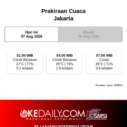
Prakiraan Cuaca
Jakarta
Hari Ini
Besok
07 Aug 2026
08 Aug 2026
01:00 WIB
04:00 WIB
07:00 WIB
Cerah Berawan
Cerah Berawan
Cerah
27°C | 77%
26°C | 79%
28°C | 71%
5.1 km/jam
1.9 km/jam
0.6 km/jam
Sumber data:
BMKG
PT. LAZUARDI INTERMEDIA GROUP