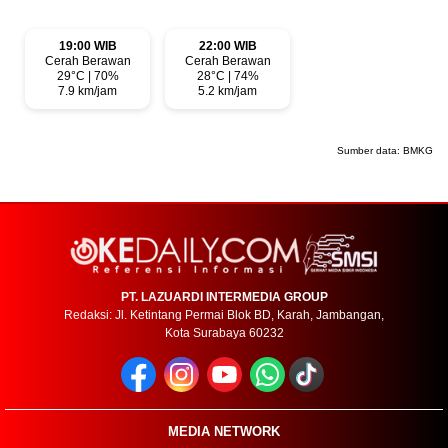
19:00 WIB
22:00 WIB
Cerah Berawan
Cerah Berawan
29°C | 70%
28°C | 74%
7.9 km/jam
5.2 km/jam
Sumber data:
BMKG
PT. LAZUARDI INTERMEDIA GROUP
Redaksi: Jl. Ketintang Permai Blok BD, Karah, Jambangan,
Kota Surabaya 60232
MEDIA NETWORK