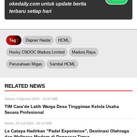
okedaily.com untuk update berita
terbaru setiap hari
Tag :
Dapoer Haidar
HCML
Husky CNOOC Madura Limited
Madura Raya
Perusahaan Migas
Sambal HCML
RELATED NEWS
Selasa, 4 Agustus 2026 - 11:34 WIB
TIM Cara’de Latih Warga Desa Tinggimae Kelola Usaha
Secara Profesional
Kamis, 23 Juli 2026 - 00:12 WIB
Le Cataya Hadirkan “Padel Experience”, Destinasi Olahraga
dan Wellness Modern di Denpasar Timur