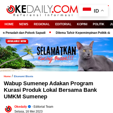
ID
HOME
NEWS
REGIONAL
EDITORIAL
KOPINI
POLITIK
J
enadah dan Polsek Sapudi
Dilema Tafsir Kepemimpinan Politik dan Birok
/
Home
Ekonomi Bisnis
Wabup Sumenep Adakan Program
Kurasi Produk Lokal Bersama Bank
UMKM Sumenep
Okedaily
- Editorial Team
Selasa, 16 Mei 2023