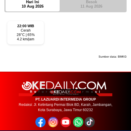
Hari Ini
Besok
10 Aug 2026
11 Aug 2026
22:00 WIB
Cerah
28°C | 65%
4.2 km/jam
Sumber data:
BMKG
PT. LAZUARDI INTERMEDIA GROUP
Redaksi: Jl. Ketintang Permai Blok BD, Karah, Jambangan,
Kota Surabaya, Jawa Timur 60232