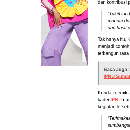
dan kontribusi
“Takjil ini
mandiri da
dari hasil 
Tak hanya itu,
menjadi contoh
terbangun rasa
Baca Juga :
IPNU Sumate
Kendati demik
kader
IPNU
da
kegiatan terseb
“Terimaka
sumbangsih