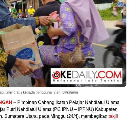
i takjil gratis kepada pengguna jalan. ©Pratama
ENGAH
– Pimpinan Cabang Ikatan Pelajar Nahdlatul Ulama
ajar Putri Nahdlatul Ulama (PC IPNU – IPPNU) Kabupaten
h, Sumatera Utara, pada Minggu (24/4), membagikan
takjil