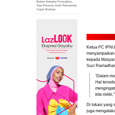
Bukan Sekadar Formalitas,
Tapi Penentu Arah Pelestarian
Cagar Budaya
Ketua PC IPNU
menyampaikan, 
kepada Masyara
Suci Ramadhan
“Dalam m
Hal terseb
mengingatk
kita miliki
Di lokasi yang
juga mengataka