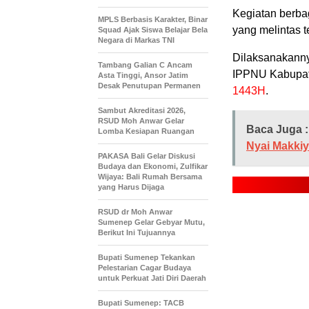
Kegiatan berbag
MPLS Berbasis Karakter, Binar
yang melintas 
Squad Ajak Siswa Belajar Bela
Negara di Markas TNI
Dilaksanakanny
Tambang Galian C Ancam
IPPNU Kabupate
Asta Tinggi, Ansor Jatim
Desak Penutupan Permanen
1443H
.
Sambut Akreditasi 2026,
RSUD Moh Anwar Gelar
Baca Juga :
Lomba Kesiapan Ruangan
Nyai Makki
PAKASA Bali Gelar Diskusi
Budaya dan Ekonomi, Zulfikar
Wijaya: Bali Rumah Bersama
yang Harus Dijaga
RSUD dr Moh Anwar
Sumenep Gelar Gebyar Mutu,
Berikut Ini Tujuannya
Bupati Sumenep Tekankan
Pelestarian Cagar Budaya
untuk Perkuat Jati Diri Daerah
Bupati Sumenep: TACB