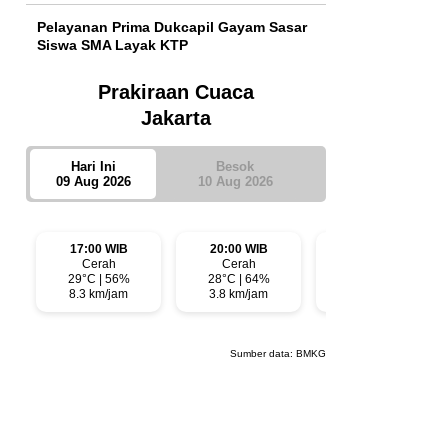
Pelayanan Prima Dukcapil Gayam Sasar
Siswa SMA Layak KTP
Prakiraan Cuaca
Jakarta
Hari Ini
Besok
09 Aug 2026
10 Aug 2026
17:00 WIB
20:00 WIB
23:00 WIB
Cerah
Cerah
Cerah Berawan
29°C | 56%
28°C | 64%
27°C | 70%
8.3 km/jam
3.8 km/jam
1.4 km/jam
Sumber data:
BMKG