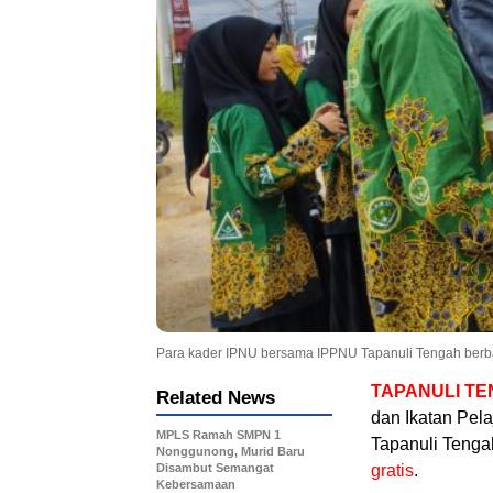
Para kader IPNU bersama IPPNU Tapanuli Tengah berbag
TAPANULI T
Related News
dan Ikatan Pel
MPLS Ramah SMPN 1
Tapanuli Tenga
Nonggunong, Murid Baru
Disambut Semangat
gratis
.
Kebersamaan