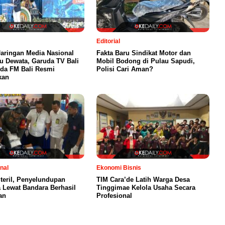
Editorial
Jaringan Media Nasional
Fakta Baru Sindikat Motor dan
au Dewata, Garuda TV Bali
Mobil Bodong di Pulau Sapudi,
da FM Bali Resmi
Polisi Cari Aman?
kan
nal
Ekonomi Bisnis
teril, Penyelundupan
TIM Cara’de Latih Warga Desa
a Lewat Bandara Berhasil
Tinggimae Kelola Usaha Secara
an
Profesional