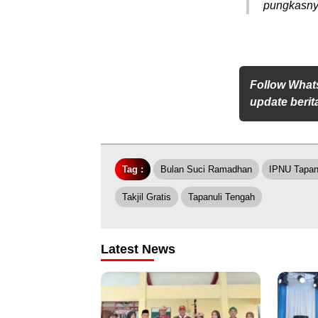
pungkasny
Follow What
update berita
Tag :
Bulan Suci Ramadhan
IPNU Tapan
Takjil Gratis
Tapanuli Tengah
Latest News