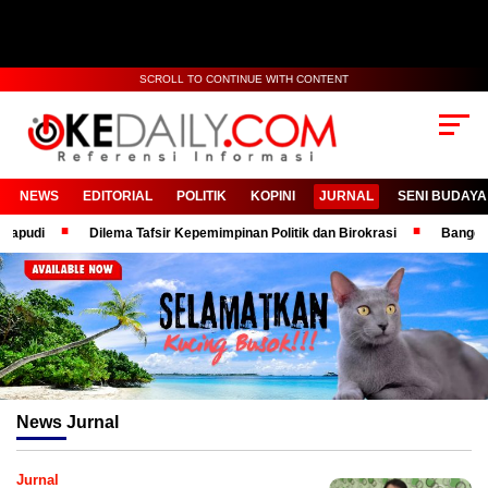
SCROLL TO CONTINUE WITH CONTENT
NEWS
EDITORIAL
POLITIK
KOPINI
JURNAL
SENI BUDAYA
di
Dilema Tafsir Kepemimpinan Politik dan Birokrasi
Bangga! KPR
News
Jurnal
Jurnal