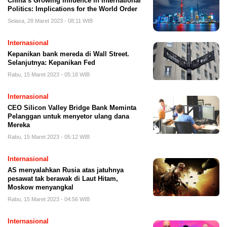
China’s Growing Influence in International
Politics: Implications for the World Order
Selasa, 28 Maret 2023 - 08:11 WIB
Internasional
Kepanikan bank mereda di Wall Street.
Selanjutnya: Kepanikan Fed
Rabu, 15 Maret 2023 - 05:18 WIB
Internasional
CEO Silicon Valley Bridge Bank Meminta
Pelanggan untuk menyetor ulang dana
Mereka
Rabu, 15 Maret 2023 - 05:12 WIB
Internasional
AS menyalahkan Rusia atas jatuhnya
pesawat tak berawak di Laut Hitam,
Moskow menyangkal
Rabu, 15 Maret 2023 - 04:56 WIB
Internasional