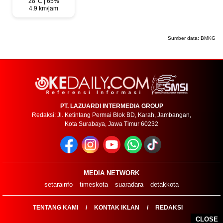
28°C | 65%
4.9 km/jam
Sumber data:
BMKG
PT. LAZUARDI INTERMEDIA GROUP
Redaksi: Jl. Ketintang Permai Blok BD, Karah, Jambangan,
Kota Surabaya, Jawa Timur 60232
MEDIA NETWORK
setarainfo
timeskota
suaradara
detakkota
TENTANG KAMI
KONTAK IKLAN
REDAKSI
CLOSE