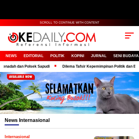
SCROLL TO CONTINUE WITH CONTENT
NEWS
EDITORIAL
POLITIK
KOPINI
JURNAL
SENI BUDAYA
ah dan Polsek Sapudi
Dilema Tafsir Kepemimpinan Politik dan Birokrasi
News
Internasional
Internasional