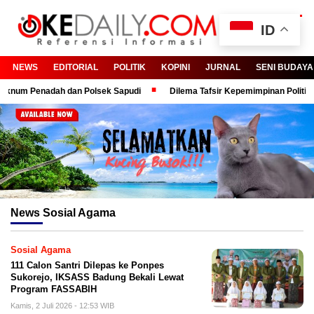
ID
NEWS
EDITORIAL
POLITIK
KOPINI
JURNAL
SENI BUDAYA
m Penadah dan Polsek Sapudi
Dilema Tafsir Kepemimpinan Politik dan B
News
Sosial Agama
Sosial Agama
111 Calon Santri Dilepas ke Ponpes
Sukorejo, IKSASS Badung Bekali Lewat
Program FASSABIH
Kamis, 2 Juli 2026 - 12:53 WIB