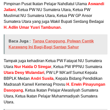
Pimpinan Pusat Ikatan Pelajar Nahdlatul Ulama
Aswandi
Jailani
, Ketua PW NU Sumatera Utara, Ketua PW
Muslimat NU Sumatera Utara, Ketua PW GP Ansor
Sumatera Utara yang juga Wakil Bupati Serdang Bedagai
H. Adlin Umar Yusri Tambunan
.
Baca Juga :
Tanpa Canggung, Polwan Cantik
Karawang Ini Bagi-Bagi Santap Sahur
Tampak juga kehadiran Ketua PW Fatayat NU Sumatera
Utara
Nur Haida O Siregar
, Ketua PW IPPNU Sumatera
Utara Desy Wulandari
, PW LP MA’arif Sumut Kepala
BBPLK Medan
Andri Susila
, Kepala Bidang Pendidikan
Madrasah Kanwil Kemenag Provsu
H. Erwin Pinayungan
Dasopang
, Ketua Ikatan Pelajar Alwasliyah Sumatera
Utara, Ketua Ikatan Pelajar Muhammadiyah Sumatera
Utara.