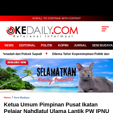
SCROLL TO CONTINUE WITH CONTENT
NEWS
EDITORIAL
POLITIK
KOPINI
JURNAL
SENI BUDAYA
ah dan Polsek Sapudi
Dilema Tafsir Kepemimpinan Politik dan Birokras
/
Home
Seni Budaya
Ketua Umum Pimpinan Pusat Ikatan
Pelajar Nahdlatul Ulama Lantik PW IPNU