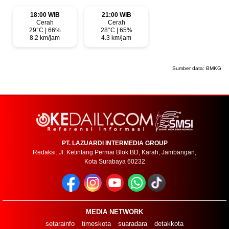
18:00 WIB
21:00 WIB
Cerah
Cerah
29°C | 66%
28°C | 65%
8.2 km/jam
4.3 km/jam
Sumber data:
BMKG
PT. LAZUARDI INTERMEDIA GROUP
Redaksi: Jl. Ketintang Permai Blok BD, Karah, Jambangan,
Kota Surabaya 60232
MEDIA NETWORK
setarainfo
timeskota
suaradara
detakkota