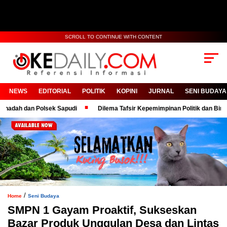
SCROLL TO CONTINUE WITH CONTENT
NEWS
EDITORIAL
POLITIK
KOPINI
JURNAL
SENI BUDAYA
dan Polsek Sapudi
Dilema Tafsir Kepemimpinan Politik dan Birokrasi
/
Home
Seni Budaya
SMPN 1 Gayam Proaktif, Sukseskan
Bazar Produk Unggulan Desa dan Lintas