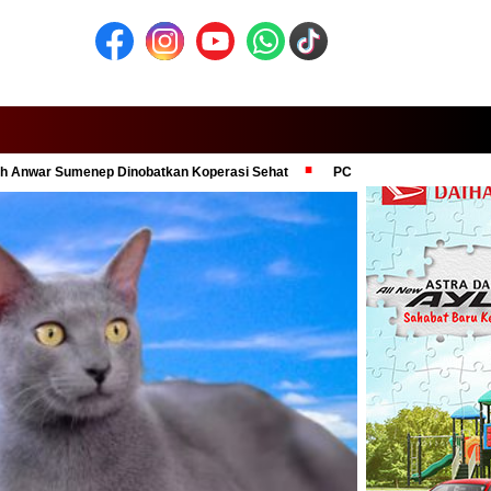
nep Dinobatkan Koperasi Sehat
PC PMII Denpasar Dukung Komitmen 