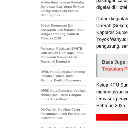
pasangan calon 
Silaturahmi dengan Gerindra
Denpasar, Gus Yoga: Perkuat
digelar di Hote
Sinergi Wujudkan Pemilu
Berintegritas
Dalam kegiatan 
Daerah (Sekda) 
Sosok Dermawan Edi
Kuswanto Jadi Harapan Baru
Kapolres Sumen
Warga Lembung Timur di
Pilkades 2029
Yoyok Wahyudi,
pengusung, ser
Perluasan Relaksasi BPHTB
Jadi Usulan Gus Yoga untuk
Permudah Milenial Miliki
Rumah di Denpasar
Baca Juga :
Tegaskan Pa
DPRD Kota Denpasar Dorong
Penataan Muara Tukad
Rangda, Berikut Tujuannya
Ketua KPU Sum
DPRD Kota Denpasar Usulkan
menuntaskan se
Normalisasi Tukad Rangda
termasuk penye
untuk Atasi Banjir
Pebruari 2025.
De Gadjah: Kualitas Caleg
Perempuan Lebih Penting dari
Sekadar Kuota