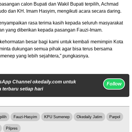
pasangan calon Bupati dan Wakil Bupati terpilih, Achmad
do dan KH. Imam Hasyim, mengikuti acara secara daring.
enyampaikan rasa terima kasih kepada seluruh masyarakat
an yang diberikan kepada pasangan Fauzi-Imam.
 kehormatan besar bagi kami untuk kembali memimpin Kota
minta dukungan semua pihak agar bisa terus bersama
enep yang lebih sejahtera,” pungkasnya.
sApp Channel okedaily.com untuk
Follow
 terbaru setiap hari
ilih
Fauzi-Hasyim
KPU Sumenep
Okedaily Jatim
Parpol
Pilpres