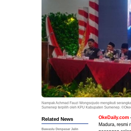
Nampak Achmad Fauzi Wongsojudo mengikuti serangkai
Sumenep terpilih oleh KPU Kabupaten Sumenep. ©Oke
OkeDaily.com
Related News
Madura, resmi
Bawaslu Denpasar Jalin