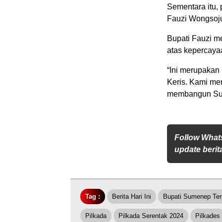
Sementara itu, 
Fauzi Wongsoju
Bupati Fauzi m
atas kepercaya
“Ini merupakan
Keris. Kami me
membangun Sum
Follow What
update berita
Tag :
Berita Hari Ini
Bupati Sumenep Terp
Pilkada
Pilkada Serentak 2024
Pilkades