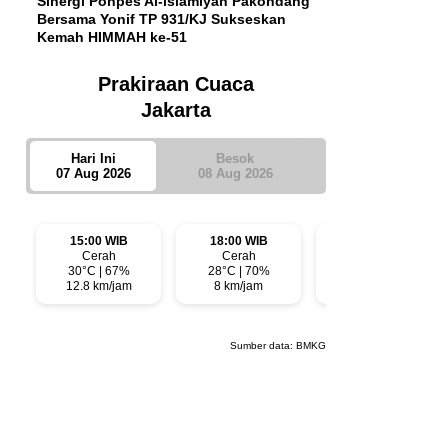
Sinergi Ponpes Al-islamiyah Pakondang
Bersama Yonif TP 931/KJ Sukseskan
Kemah HIMMAH ke-51
Prakiraan Cuaca
Jakarta
Hari Ini
Besok
07 Aug 2026
08 Aug 2026
15:00 WIB
18:00 WIB
21:00 WIB
Cerah
Cerah
Cerah
30°C | 67%
28°C | 70%
28°C | 73%
12.8 km/jam
8 km/jam
6.1 km/jam
Sumber data:
BMKG