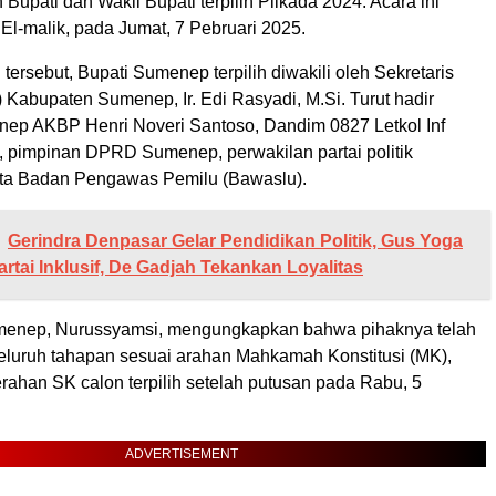
Bupati dan Wakil Bupati terpilih Pilkada 2024. Acara ini
l El-malik, pada Jumat, 7 Pebruari 2025.
tersebut, Bupati Sumenep terpilih diwakili oleh Sekretaris
Kabupaten Sumenep, Ir. Edi Rasyadi, M.Si. Turut hadir
ep AKBP Henri Noveri Santoso, Dandim 0827 Letkol Inf
 pimpinan DPRD Sumenep, perwakilan partai politik
ta Badan Pengawas Pemilu (Bawaslu).
Gerindra Denpasar Gelar Pendidikan Politik, Gus Yoga
rtai Inklusif, De Gadjah Tekankan Loyalitas
enep, Nurussyamsi, mengungkapkan bahwa pihaknya telah
luruh tahapan sesuai arahan Mahkamah Konstitusi (MK),
rahan SK calon terpilih setelah putusan pada Rabu, 5
ADVERTISEMENT