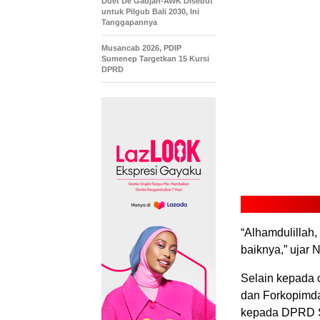
Duet De Gadjah-AWK Disebut
untuk Pilgub Bali 2030, Ini
Tanggapannya
Musancab 2026, PDIP
Sumenep Targetkan 15 Kursi
DPRD
“Alhamdulillah,
baiknya,” ujar 
Selain kepada c
dan Forkopimda
kepada DPRD 