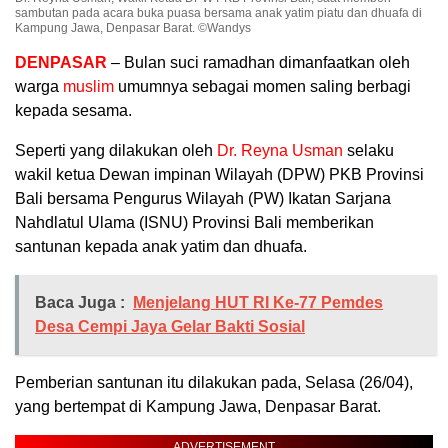
sambutan pada acara buka puasa bersama anak yatim piatu dan dhuafa di
Kampung Jawa, Denpasar Barat. ©Wandys
DENPASAR
– Bulan suci ramadhan dimanfaatkan oleh
warga
muslim
umumnya sebagai momen saling berbagi
kepada sesama.
Seperti yang dilakukan oleh
Dr. Reyna Usman
selaku
wakil ketua Dewan impinan Wilayah (DPW) PKB Provinsi
Bali bersama Pengurus Wilayah (PW) Ikatan Sarjana
Nahdlatul Ulama (ISNU) Provinsi Bali memberikan
santunan kepada anak yatim dan dhuafa.
Baca Juga :
Menjelang HUT RI Ke-77 Pemdes
Desa Cempi Jaya Gelar Bakti Sosial
Pemberian santunan itu dilakukan pada, Selasa (26/04),
yang bertempat di Kampung Jawa, Denpasar Barat.
ADVERTISEMENT