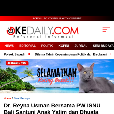
SCROLL TO CONTINUE WITH CONTENT
NEWS
EDITORIAL
POLITIK
KOPINI
JURNAL
SENI BUDAYA
ek Sapudi
Dilema Tafsir Kepemimpinan Politik dan Birokrasi
Bang
/
Home
Seni Budaya
Dr. Reyna Usman Bersama PW ISNU
Bali Santuni Anak Yatim dan Dhuafa