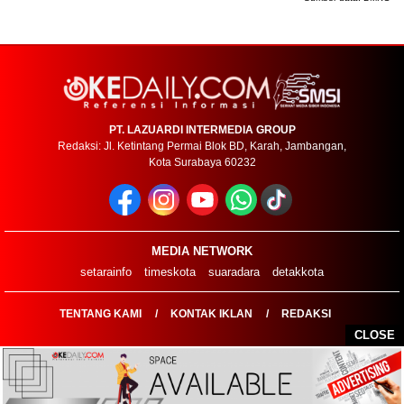
PT. LAZUARDI INTERMEDIA GROUP
Redaksi: Jl. Ketintang Permai Blok BD, Karah, Jambangan,
Kota Surabaya 60232
MEDIA NETWORK
setarainfo
timeskota
suaradara
detakkota
TENTANG KAMI
KONTAK IKLAN
REDAKSI
CLOSE
COPYRIGHT ©2026 OKEDAILYCOM - ALL RIGHTS RESERVED