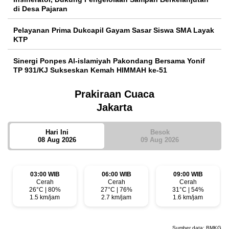
di Desa Pajaran
Pelayanan Prima Dukcapil Gayam Sasar Siswa SMA Layak
KTP
Sinergi Ponpes Al-islamiyah Pakondang Bersama Yonif
TP 931/KJ Sukseskan Kemah HIMMAH ke-51
Prakiraan Cuaca
Jakarta
Hari Ini
Besok
08 Aug 2026
09 Aug 2026
03:00 WIB
06:00 WIB
09:00 WIB
Cerah
Cerah
Cerah
26°C | 80%
27°C | 76%
31°C | 54%
1.5 km/jam
2.7 km/jam
1.6 km/jam
Sumber data:
BMKG