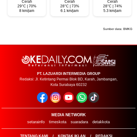
Cerah
Cerah
Cerah
29°C | 70%
28°C | 73%
28°C | 74%
8 km/jam
6.1 km/jam
5.3 km/jam
Sumber data:
BMKG
PT. LAZUARDI INTERMEDIA GROUP
Redaksi: Jl. Ketintang Permai Blok BD, Karah, Jambangan,
Kota Surabaya 60232
MEDIA NETWORK
setarainfo
timeskota
suaradara
detakkota
TENTANG KAMI
KONTAK IKLAN
REDAKSI