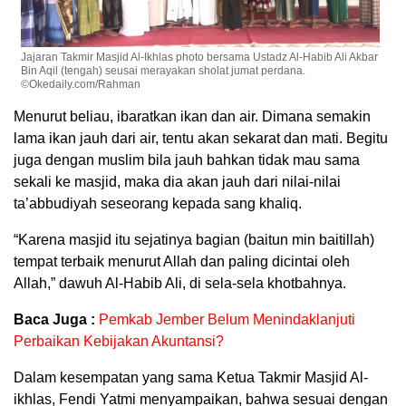
Jajaran Takmir Masjid Al-Ikhlas photo bersama Ustadz Al-Habib Ali Akbar
Bin Aqil (tengah) seusai merayakan sholat jumat perdana.
©Okedaily.com/Rahman
Menurut beliau, ibaratkan ikan dan air. Dimana semakin
lama ikan jauh dari air, tentu akan sekarat dan mati. Begitu
juga dengan muslim bila jauh bahkan tidak mau sama
sekali ke masjid, maka dia akan jauh dari nilai-nilai
ta’abbudiyah seseorang kepada sang khaliq.
“Karena masjid itu sejatinya bagian (baitun min baitillah)
tempat terbaik menurut Allah dan paling dicintai oleh
Allah,” dawuh Al-Habib Ali, di sela-sela khotbahnya.
Baca Juga :
Pemkab Jember Belum Menindaklanjuti
Perbaikan Kebijakan Akuntansi?
Dalam kesempatan yang sama Ketua Takmir Masjid Al-
ikhlas, Fendi Yatmi menyampaikan, bahwa sesuai dengan