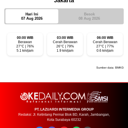
Jakarta
Hari Ini
Besok
07 Aug 2026
08 Aug 2026
00:00 WIB
03:00 WIB
06:00 WIB
Berawan
Cerah Berawan
Cerah Berawan
27°C | 76%
26°C | 79%
27°C | 77%
5.1 km/jam
1.9 km/jam
0.6 km/jam
Sumber data:
BMKG
PT. LAZUARDI INTERMEDIA GROUP
Redaksi: Jl. Ketintang Permai Blok BD, Karah, Jambangan,
Kota Surabaya 60232