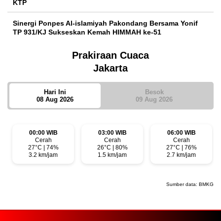
KTP
Sinergi Ponpes Al-islamiyah Pakondang Bersama Yonif
TP 931/KJ Sukseskan Kemah HIMMAH ke-51
Prakiraan Cuaca
Jakarta
Hari Ini
Besok
08 Aug 2026
09 Aug 2026
00:00 WIB
03:00 WIB
06:00 WIB
Cerah
Cerah
Cerah
27°C | 74%
26°C | 80%
27°C | 76%
3.2 km/jam
1.5 km/jam
2.7 km/jam
Sumber data:
BMKG