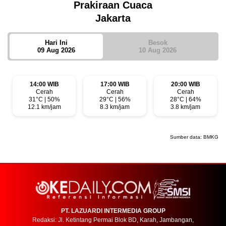
Prakiraan Cuaca
Jakarta
Hari Ini
Besok
09 Aug 2026
10 Aug 2026
14:00 WIB
17:00 WIB
20:00 WIB
Cerah
Cerah
Cerah
31°C | 50%
29°C | 56%
28°C | 64%
12.1 km/jam
8.3 km/jam
3.8 km/jam
Sumber data:
BMKG
PT. LAZUARDI INTERMEDIA GROUP
Redaksi: Jl. Ketintang Permai Blok BD, Karah, Jambangan,