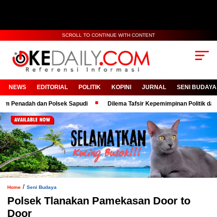
SCROLL TO CONTINUE WITH CONTENT
NEWS
EDITORIAL
POLITIK
KOPINI
JURNAL
SENI BUDAYA
nadah dan Polsek Sapudi
Dilema Tafsir Kepemimpinan Politik dan Birok
/
Home
Seni Budaya
Polsek Tlanakan Pamekasan Door to
Door