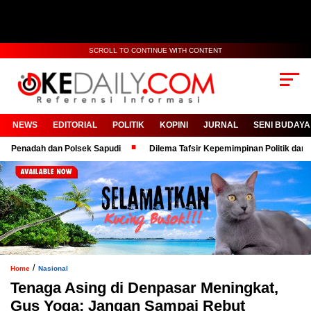
SCROLL TO CONTINUE WITH CONTENT
NEWS
EDITORIAL
POLITIK
KOPINI
JURNAL
SENI BUDAYA
adah dan Polsek Sapudi
Dilema Tafsir Kepemimpinan Politik dan Birokra
/
Home
Nasional
Tenaga Asing di Denpasar Meningkat,
Gus Yoga: Jangan Sampai Rebut