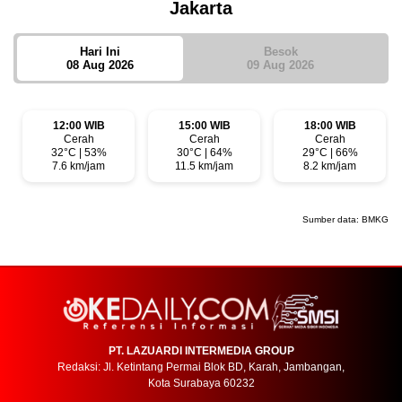
Jakarta
Hari Ini
Besok
08 Aug 2026
09 Aug 2026
12:00 WIB
15:00 WIB
18:00 WIB
Cerah
Cerah
Cerah
32°C | 53%
30°C | 64%
29°C | 66%
7.6 km/jam
11.5 km/jam
8.2 km/jam
Sumber data:
BMKG
PT. LAZUARDI INTERMEDIA GROUP
Redaksi: Jl. Ketintang Permai Blok BD, Karah, Jambangan,
Kota Surabaya 60232