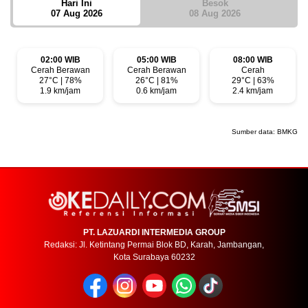
Hari Ini
Besok
07 Aug 2026
08 Aug 2026
02:00 WIB
05:00 WIB
08:00 WIB
Cerah Berawan
Cerah Berawan
Cerah
27°C | 78%
26°C | 81%
29°C | 63%
1.9 km/jam
0.6 km/jam
2.4 km/jam
Sumber data:
BMKG
PT. LAZUARDI INTERMEDIA GROUP
Redaksi: Jl. Ketintang Permai Blok BD, Karah, Jambangan,
Kota Surabaya 60232