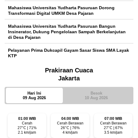
Mahasiswa Universitas Yudharta Pasuruan Dorong
Transformasi Digital UMKM Desa Pajaran
Mahasiswa Universitas Yudharta Pasuruan Bangun
Insinerator, Dukung Pengelolaan Sampah Berkelanjutan
di Desa Pajaran
Pelayanan Prima Dukcapil Gayam Sasar Siswa SMA Layak
KTP
Prakiraan Cuaca
Jakarta
Hari Ini
Besok
09 Aug 2026
10 Aug 2026
01:00 WIB
04:00 WIB
07:00 WIB
Cerah
Cerah Berawan
Cerah Berawan
27°C | 71%
26°C | 76%
27°C | 67%
2.1 km/jam
4 km/jam
3.5 km/jam