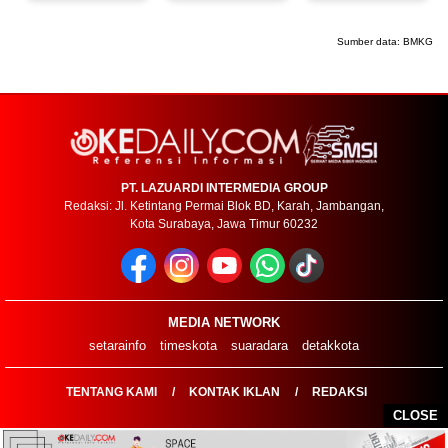
Sumber data:
BMKG
PT. LAZUARDI INTERMEDIA GROUP
Redaksi: Jl. Ketintang Permai Blok BD, Karah, Jambangan,
Kota Surabaya, Jawa Timur 60232
MEDIA NETWORK
setarainfo
timeskota
suaradara
detakkota
TENTANG KAMI
KONTAK IKLAN
REDAKSI
CLOSE
COPYRIGHT ©2026 OKEDAILYCOM - ALL RIGHTS RESERVED