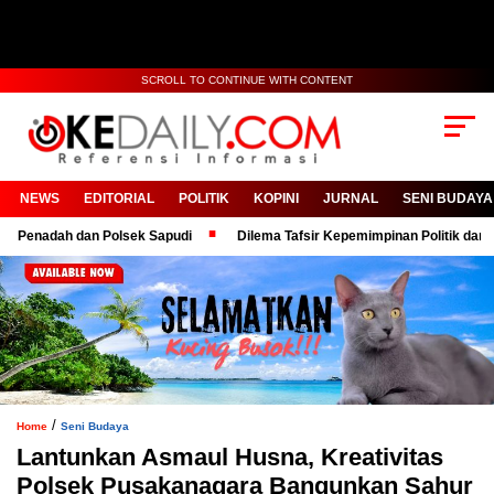
SCROLL TO CONTINUE WITH CONTENT
NEWS
EDITORIAL
POLITIK
KOPINI
JURNAL
SENI BUDAYA
adah dan Polsek Sapudi
Dilema Tafsir Kepemimpinan Politik dan Birokra
/
Home
Seni Budaya
Lantunkan Asmaul Husna, Kreativitas
Polsek Pusakanagara Bangunkan Sahur