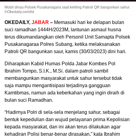
Mobil dinas Polsek Pusakanagara saat keliling Patroli QR bangunkan sahur.
©Okedaily.com/Ist
OKEDAILY,
JABAR
–
Memasuki hari ke delapan bulan
suci ramadhan 1444H/2023M, lantunan asmaul husna
terus dikumandangkan oleh Personil Unit Samapta Polsek
Pusakanagaraa Polres Subang, ketika melaksanakan
Patroli QR bangunkan saur, kamis (30/03/2023) dini hari.
Diharapkan Kabid Humas Polda Jabar Kombes Pol
Ibrahim Tompo, S.I.K., M.Si. dalam patroli sambil
membangunkan masyarakat untuk sahur tersebut tidak
saja mampu mengantisipasi terjadinya gangguan
Kamtibmas, namun ada keberkahan yang ingin diraih di
bulan suci Ramadhan.
“Hadirnya Polri di sela-sela menjelang sahur, sebagai
bentuk kepedulian dan wujud pelayanan prima Kepolisian
kepada masyarakat, dan ini akan terus dilakukan agar
kehadiran Polisi benar-benar dirasakan,” kata Ibrahim