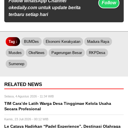
Follow WhatsApp Channel
Follow
okedaily.com untuk update berita
terbaru setiap hari
Tag :
BUMDes
Ekonomi Kerakyatan
Madura Raya
Musdes
OkeNews
Pagerungan Besar
RKPDesa
Sumenep
RELATED NEWS
Selasa, 4 Agustus 2026 - 11:34 WIB
TIM Cara’de Latih Warga Desa Tinggimae Kelola Usaha
Secara Profesional
Kamis, 23 Juli 2026 - 00:12 WIB
Le Cataya Hadirkan “Padel Experience”, Destinasi Olahraga