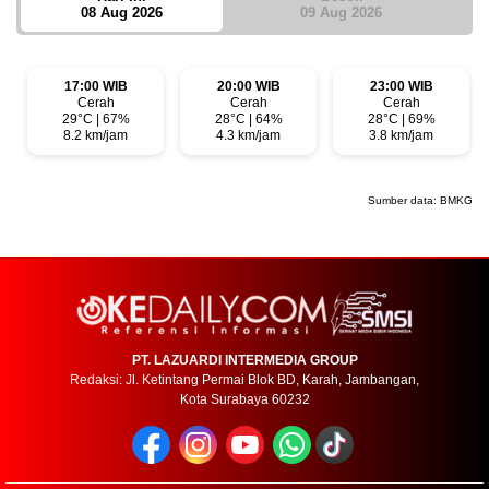
08 Aug 2026
09 Aug 2026
17:00 WIB
20:00 WIB
23:00 WIB
Cerah
Cerah
Cerah
29°C | 67%
28°C | 64%
28°C | 69%
8.2 km/jam
4.3 km/jam
3.8 km/jam
Sumber data:
BMKG
PT. LAZUARDI INTERMEDIA GROUP
Redaksi: Jl. Ketintang Permai Blok BD, Karah, Jambangan,
Kota Surabaya 60232