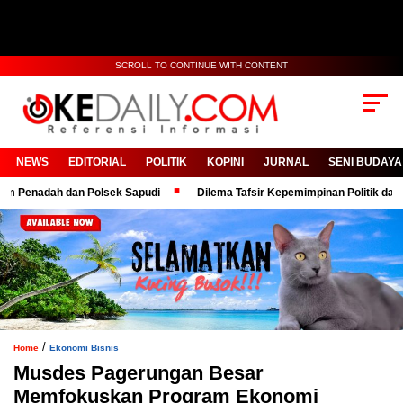
SCROLL TO CONTINUE WITH CONTENT
NEWS
EDITORIAL
POLITIK
KOPINI
JURNAL
SENI BUDAYA
adah dan Polsek Sapudi
Dilema Tafsir Kepemimpinan Politik dan Birokr
/
Home
Ekonomi Bisnis
Musdes Pagerungan Besar
Memfokuskan Program Ekonomi