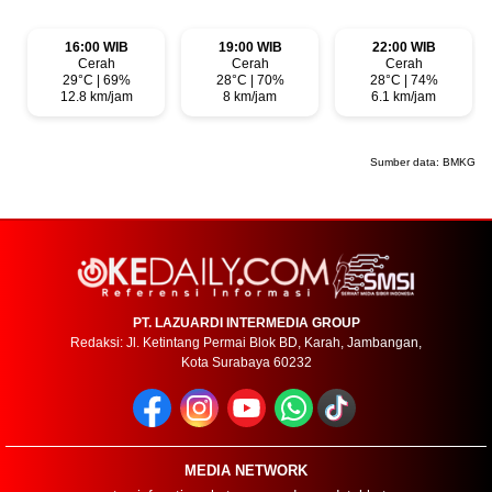
16:00 WIB
19:00 WIB
22:00 WIB
Cerah
Cerah
Cerah
29°C | 69%
28°C | 70%
28°C | 74%
12.8 km/jam
8 km/jam
6.1 km/jam
Sumber data:
BMKG
PT. LAZUARDI INTERMEDIA GROUP
Redaksi: Jl. Ketintang Permai Blok BD, Karah, Jambangan,
Kota Surabaya 60232
MEDIA NETWORK