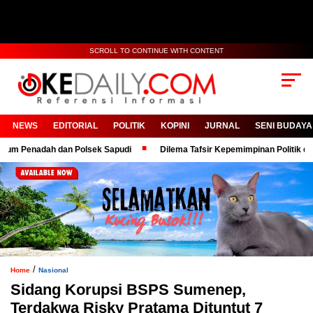
SCROLL TO CONTINUE WITH CONTENT
NEWS
EDITORIAL
POLITIK
KOPINI
JURNAL
SENI BUDAYA
enadah dan Polsek Sapudi
Dilema Tafsir Kepemimpinan Politik dan Biro
/
Home
Nasional
Sidang Korupsi BSPS Sumenep,
Terdakwa Risky Pratama Dituntut 7