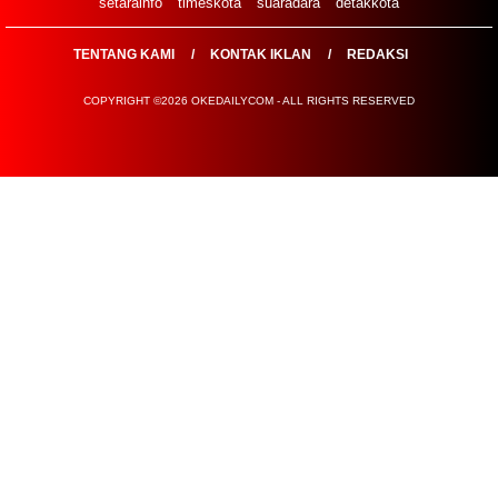
setarainfo
timeskota
suaradara
detakkota
TENTANG KAMI
KONTAK IKLAN
REDAKSI
COPYRIGHT ©2026 OKEDAILYCOM - ALL RIGHTS RESERVED