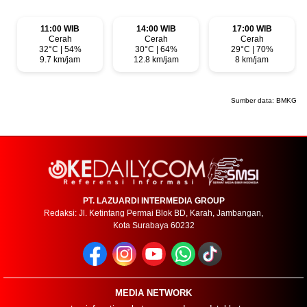
11:00 WIB
14:00 WIB
17:00 WIB
Cerah
Cerah
Cerah
32°C | 54%
30°C | 64%
29°C | 70%
9.7 km/jam
12.8 km/jam
8 km/jam
Sumber data:
BMKG
PT. LAZUARDI INTERMEDIA GROUP
Redaksi: Jl. Ketintang Permai Blok BD, Karah, Jambangan,
Kota Surabaya 60232
MEDIA NETWORK