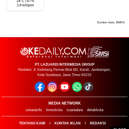
28°C | 67%
3.8 km/jam
Sumber data:
BMKG
PT. LAZUARDI INTERMEDIA GROUP
Redaksi: Jl. Ketintang Permai Blok BD, Karah, Jambangan,
Kota Surabaya, Jawa Timur 60232
MEDIA NETWORK
setarainfo
timeskota
suaradara
detakkota
TENTANG KAMI
KONTAK IKLAN
REDAKSI