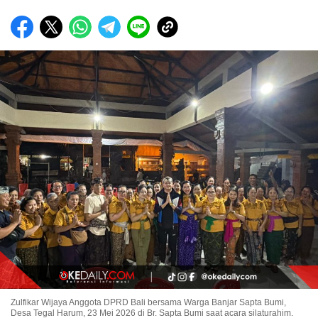
Zulfikar Wijaya Anggota DPRD Bali bersama Warga Banjar Sapta Bumi,
Desa Tegal Harum, 23 Mei 2026 di Br. Sapta Bumi saat acara silaturahim.