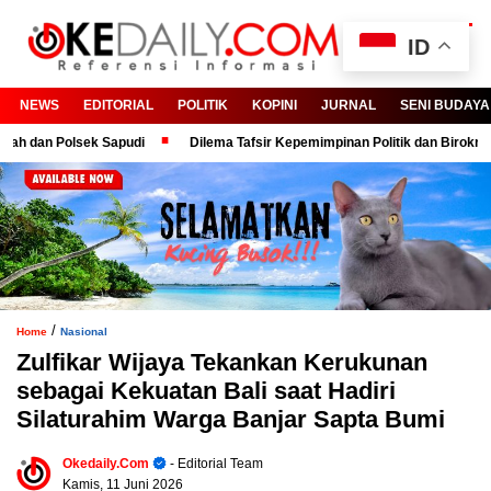
ID
NEWS
EDITORIAL
POLITIK
KOPINI
JURNAL
SENI BUDAYA
an Polsek Sapudi
Dilema Tafsir Kepemimpinan Politik dan Birokrasi
/
Home
Nasional
Zulfikar Wijaya Tekankan Kerukunan
sebagai Kekuatan Bali saat Hadiri
Silaturahim Warga Banjar Sapta Bumi
Okedaily.com
- Editorial Team
Kamis, 11 Juni 2026