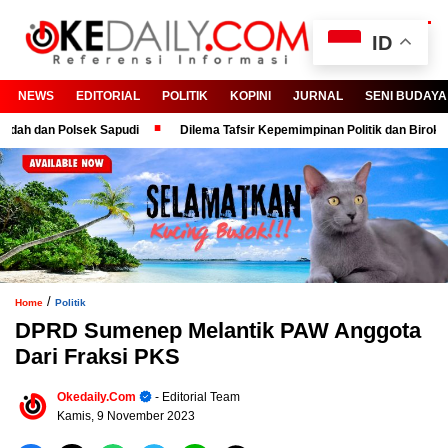
ID
NEWS
EDITORIAL
POLITIK
KOPINI
JURNAL
SENI BUDAYA
dan Polsek Sapudi
Dilema Tafsir Kepemimpinan Politik dan Birokrasi
/
Home
Politik
DPRD Sumenep Melantik PAW Anggota
Dari Fraksi PKS
Okedaily.com
- Editorial Team
Kamis, 9 November 2023