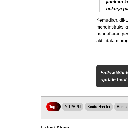
jaminan k
bekerja pa
Kemudian, dikt
menginstruksik
pendaftaran per
aktif dalam pr
Follow What
update berita
Tag :
ATR/BPN
Berita Hari Ini
Berita
Latest News