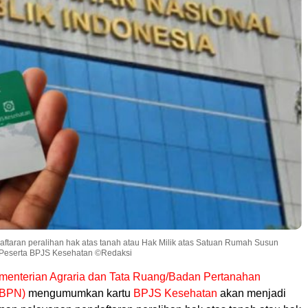
ftaran peralihan hak atas tanah atau Hak Milik atas Satuan Rumah Susun
tu Peserta BPJS Kesehatan ©Redaksi
menterian Agraria dan Tata Ruang/Badan Pertanahan
/BPN)
mengumumkan kartu
BPJS Kesehatan
akan menjadi