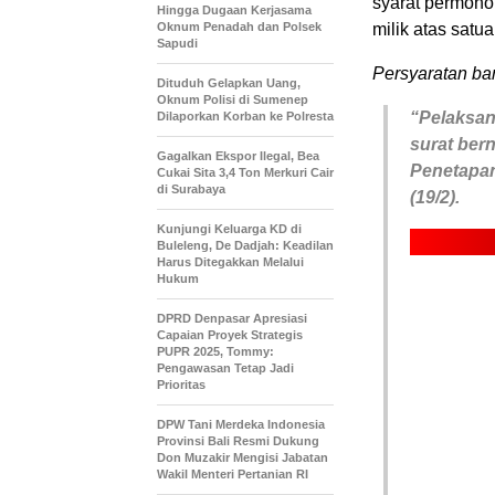
syarat permoho
Hingga Dugaan Kerjasama
Oknum Penadah dan Polsek
milik atas satu
Sapudi
Persyaratan ba
Dituduh Gelapkan Uang,
Oknum Polisi di Sumenep
“Pelaksana
Dilaporkan Korban ke Polresta
surat ber
Gagalkan Ekspor Ilegal, Bea
Penetapan
Cukai Sita 3,4 Ton Merkuri Cair
di Surabaya
(19/2).
Kunjungi Keluarga KD di
Buleleng, De Dadjah: Keadilan
Harus Ditegakkan Melalui
Hukum
DPRD Denpasar Apresiasi
Capaian Proyek Strategis
PUPR 2025, Tommy:
Pengawasan Tetap Jadi
Prioritas
DPW Tani Merdeka Indonesia
Provinsi Bali Resmi Dukung
Don Muzakir Mengisi Jabatan
Wakil Menteri Pertanian RI