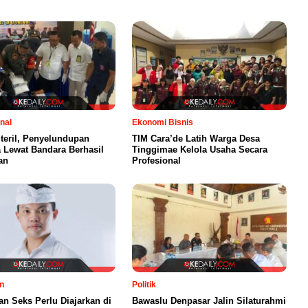
nal
Ekonomi Bisnis
teril, Penyelundupan
TIM Cara’de Latih Warga Desa
a Lewat Bandara Berhasil
Tinggimae Kelola Usaha Secara
an
Profesional
n
Politik
an Seks Perlu Diajarkan di
Bawaslu Denpasar Jalin Silaturahmi