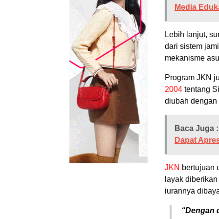
Media Eduk
Lebih lanjut, s
dari sistem ja
mekanisme asura
Program JKN ju
2004
tentang S
diubah dengan
Baca Juga :
Dapat Apresi
JKN
bertujuan 
layak diberika
iurannya dibaya
“Dengan d