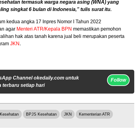
esehatan termasuk warga negara asing (WNA) yang
ling singkat 6 bulan di Indonesia,” tulis surat itu.
um kedua angka 17 Inpres Nomor I Tahun 2022
an agar
Menteri ATR/Kepala BPN
memastikan pemohon
alihan hak atas tanah karena jual beli merupakan peserta
ogram
JKN
.
sApp Channel okedaily.com untuk
Follow
 terbaru setiap hari
 Kesehatan
BPJS Kesehatan
JKN
Kementerian ATR