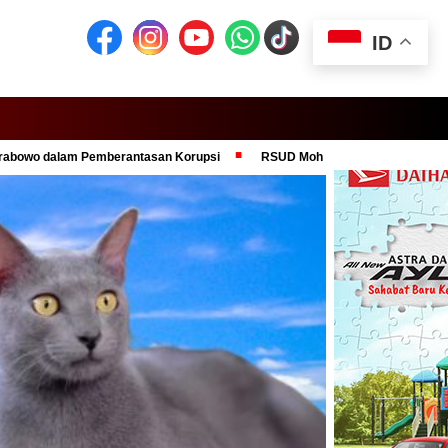
ID
m Pemberantasan Korupsi
RSUD Moh Anwar Sumenep Siap Jadi Pusat 