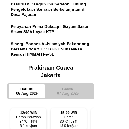
Pasuruan Bangun Insinerator, Dukung
Pengelolaan Sampah Berkelanjutan di
Desa Pajaran
Pelayanan Prima Dukcapil Gayam Sasar
Siswa SMA Layak KTP
Sinergi Ponpes Al-islamiyah Pakondang
Bersama Yonif TP 931/KJ Sukseskan
Kemah HIMMAH ke-51
Prakiraan Cuaca
Jakarta
Hari Ini
Besok
06 Aug 2026
07 Aug 2026
12:00 WIB
15:00 WIB
18:00 WIB
Cerah Berawan
Cerah
Cerah
34°C | 49%
30°C | 63%
29°C | 71%
8.1 km/jam
13.9 km/jam
7.9 km/jam