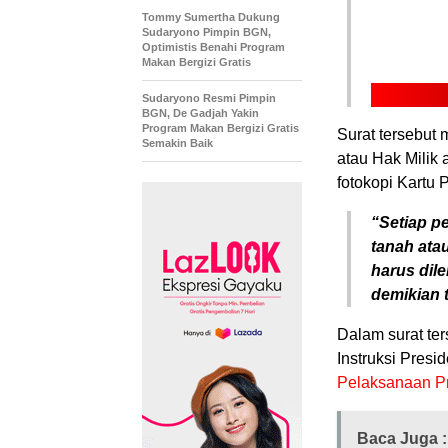
Tommy Sumertha Dukung
Sudaryono Pimpin BGN,
Optimistis Benahi Program
Makan Bergizi Gratis
Sudaryono Resmi Pimpin
BGN, De Gadjah Yakin
Program Makan Bergizi Gratis
Surat tersebut
Semakin Baik
atau Hak Milik
fotokopi Kartu 
“Setiap p
tanah ata
harus dil
demikian t
Dalam surat ter
Instruksi Presi
Pelaksanaan P
Baca Juga :