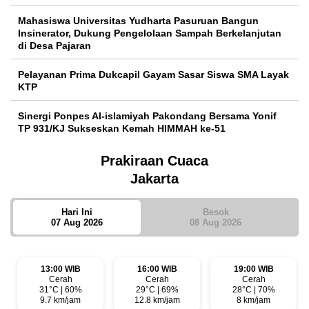
Mahasiswa Universitas Yudharta Pasuruan Bangun
Insinerator, Dukung Pengelolaan Sampah Berkelanjutan
di Desa Pajaran
Pelayanan Prima Dukcapil Gayam Sasar Siswa SMA Layak
KTP
Sinergi Ponpes Al-islamiyah Pakondang Bersama Yonif
TP 931/KJ Sukseskan Kemah HIMMAH ke-51
Prakiraan Cuaca
Jakarta
Hari Ini
Besok
07 Aug 2026
08 Aug 2026
13:00 WIB
16:00 WIB
19:00 WIB
Cerah
Cerah
Cerah
31°C | 60%
29°C | 69%
28°C | 70%
9.7 km/jam
12.8 km/jam
8 km/jam