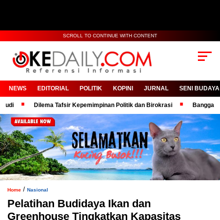
SCROLL TO CONTINUE WITH CONTENT
NEWS
EDITORIAL
POLITIK
KOPINI
JURNAL
SENI BUDAYA
Dilema Tafsir Kepemimpinan Politik dan Birokrasi
Bangga! KPRI RS
/
Home
Nasional
Pelatihan Budidaya Ikan dan
Greenhouse Tingkatkan Kapasitas