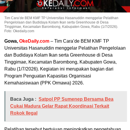
Tim Cara’de BEM KMF TP Universitas Hasanuddin menggelar Pelatihan
Pengelolaan dan Budidaya Kolam Ikan serta Greenhouse di Desa
Tinggimae, Kecamatan Barombong, Kabupaten Gowa, Rabu (1/7/2026).
Foto: Okedaily.com
Gowa,
OkeDaily.com
– Tim Cara’de BEM KMF TP
Universitas Hasanuddin menggelar Pelatihan Pengelolaan
dan Budidaya Kolam Ikan serta Greenhouse di Desa
Tinggimae, Kecamatan Barombong, Kabupaten Gowa,
Rabu (1/7/2026). Kegiatan ini merupakan bagian dari
Program Penguatan Kapasitas Organisasi
Kemahasiswaan (PPK Ormawa) 2026.
Baca Juga :
Satpol PP Sumenep Bersama Bea
Cukai Madura Gelar Rapat Koordinasi Terkait
Rokok Ilegal
Pelatihan tersebut bertujuan meningkatkan pengetahuan