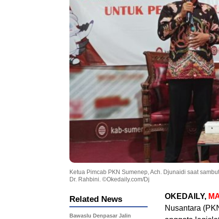
Ketua Pimcab PKN Sumenep, Ach. Djunaidi saat sambu
Dr. Rahbini. ©Okedaily.com/Dj
OKEDAILY,
M
Related News
Nusantara (PKN
Bawaslu Denpasar Jalin