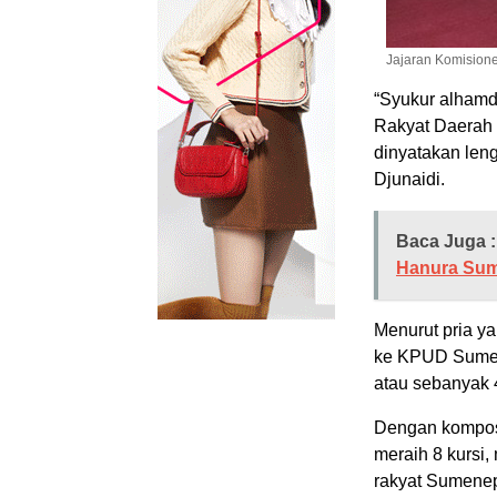
Jajaran Komisio
“Syukur alhamd
Rakyat Daerah
dinyatakan len
Djunaidi.
Baca Juga :
Hanura Su
Menurut pria ya
ke KPUD Sumen
atau sebanyak 
Dengan kompos
meraih 8 kursi,
rakyat Sumene