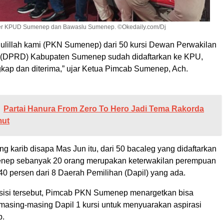
ner KPUD Sumenep dan Bawaslu Sumenep. ©Okedaily.com/Dj
ulillah kami (PKN Sumenep) dari 50 kursi Dewan Perwakilan
 (DPRD) Kabupaten Sumenep sudah didaftarkan ke KPU,
gkap dan diterima,” ujar Ketua Pimcab Sumenep, Ach.
Partai Hanura From Zero To Hero Jadi Tema Rakorda
mut
ng karib disapa Mas Jun itu, dari 50 bacaleg yang didaftarkan
ep sebanyak 20 orang merupakan keterwakilan perempuan
40 persen dari 8 Daerah Pemilihan (Dapil) yang ada.
isi tersebut, Pimcab PKN Sumenep menargetkan bisa
 masing-masing Dapil 1 kursi untuk menyuarakan aspirasi
p.