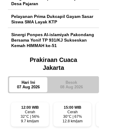
Desa Pajaran
Pelayanan Prima Dukcapil Gayam Sasar
Siswa SMA Layak KTP
Sinergi Ponpes Al-islamiyah Pakondang
Bersama Yonif TP 931/KJ Sukseskan
Kemah HIMMAH ke-51
Prakiraan Cuaca
Jakarta
Hari Ini
Besok
07 Aug 2026
08 Aug 2026
12:00 WIB
15:00 WIB
18:00 WIB
Cerah
Cerah
Cerah
32°C | 56%
30°C | 67%
28°C | 70%
9.7 km/jam
12.8 km/jam
8 km/jam