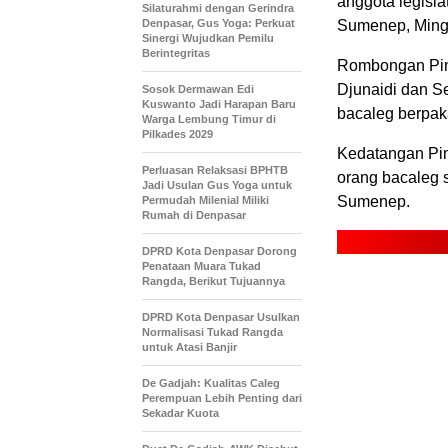
anggota legisl
Silaturahmi dengan Gerindra
Denpasar, Gus Yoga: Perkuat
Sumenep, Mingg
Sinergi Wujudkan Pemilu
Berintegritas
Rombongan Pim
Djunaidi dan Se
Sosok Dermawan Edi
Kuswanto Jadi Harapan Baru
bacaleg berpak
Warga Lembung Timur di
Pilkades 2029
Kedatangan Pi
Perluasan Relaksasi BPHTB
orang bacaleg 
Jadi Usulan Gus Yoga untuk
Sumenep.
Permudah Milenial Miliki
Rumah di Denpasar
DPRD Kota Denpasar Dorong
Penataan Muara Tukad
Rangda, Berikut Tujuannya
DPRD Kota Denpasar Usulkan
Normalisasi Tukad Rangda
untuk Atasi Banjir
De Gadjah: Kualitas Caleg
Perempuan Lebih Penting dari
Sekadar Kuota