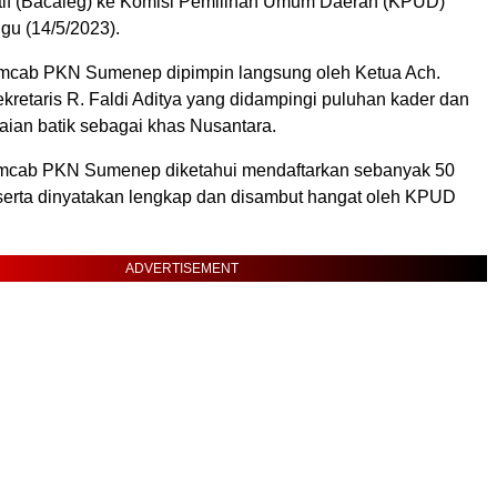
atif (Bacaleg) ke Komisi Pemilihan Umum Daerah (KPUD)
u (14/5/2023).
cab PKN Sumenep dipimpin langsung oleh Ketua Ach.
kretaris R. Faldi Aditya yang didampingi puluhan kader dan
aian batik sebagai khas Nusantara.
mcab PKN Sumenep diketahui mendaftarkan sebanyak 50
serta dinyatakan lengkap dan disambut hangat oleh KPUD
ADVERTISEMENT