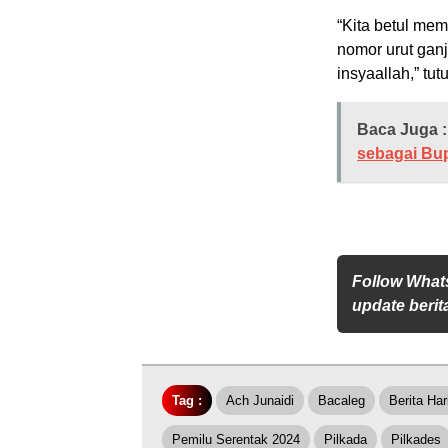
“Kita betul me
nomor urut ganji
insyaallah,” tut
Baca Juga :
sebagai Bup
Follow What
update berita
Tag :
Ach Junaidi
Bacaleg
Berita Hari
Pemilu Serentak 2024
Pilkada
Pilkades