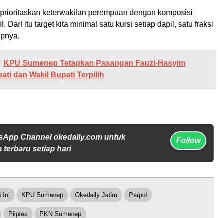
mprioritaskan keterwakilan perempuan dengan komposisi
l. Dari itu target kita minimal satu kursi setiap dapil, satu fraksi
upnya.
KPU Sumenep Tetapkan Pasangan Fauzi-Hasyim
ati dan Wakil Bupati Terpilih
sApp Channel okedaily.com untuk
Follow
 terbaru setiap hari
 Ini
KPU Sumenep
Okedaily Jatim
Parpol
Pilpres
PKN Sumenep