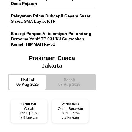
Desa Pajaran
Pelayanan Prima Dukcapil Gayam Sasar
Siswa SMA Layak KTP
Sinergi Ponpes Al-islamiyah Pakondang
Bersama Yonif TP 931/KJ Sukseskan
Kemah HIMMAH ke-51
Prakiraan Cuaca
Jakarta
Hari Ini
Besok
06 Aug 2026
07 Aug 2026
18:00 WIB
21:00 WIB
Cerah
Cerah Berawan
29°C | 71%
28°C | 72%
7.9 km/jam
5.2 km/jam