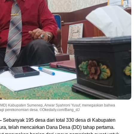
PMD) Kabupaten Sumenep, Anwar Syahroni Yusuf, menegaskan bahwa
agi perekonomian desa. ©Okedaily.com/Bang_dJ
–
Sebanyak 195 desa dari total 330 desa di Kabupaten
a, telah mencairkan Dana Desa (DD) tahap pertama.