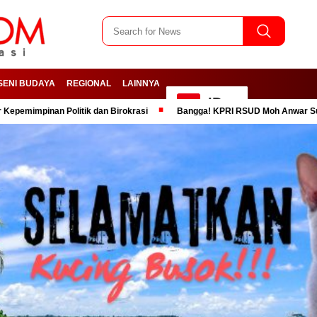
SENI BUDAYA
REGIONAL
LAINNYA
ID
n Politik dan Birokrasi
Bangga! KPRI RSUD Moh Anwar Sumenep Dinob