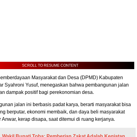
SCROLL TO RESUME CONTENT
Pemberdayaan Masyarakat dan Desa (DPMD) Kabupaten
r Syahroni Yusuf, menegaskan bahwa pembangunan jalan
n dampak positif bagi perekonomian desa.
nan jalan ini berbasis padat karya, berarti masyarakat bisa
Uang berputar, ekonomi membaik, dan daya beli masyarakat
r Anwar, kerap disapa, saat ditemui di ruang kerjanya.
Wakil Bupati Toba: Pemberian Zakat Adalah Kegiatan