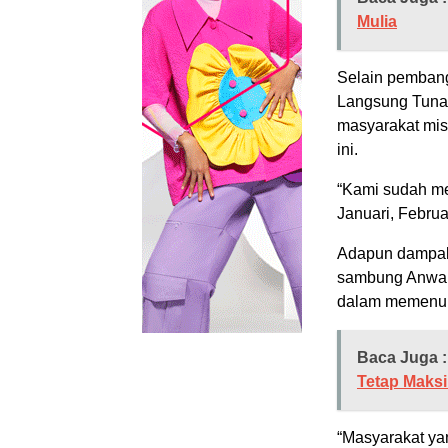
Mulia
Selain pembang
Langsung Tunai
masyarakat mis
ini.
“Kami sudah m
Januari, Februa
Adapun dampak 
sambung Anwar,
dalam memenuh
Baca Juga :
Tetap Maks
“Masyarakat ya