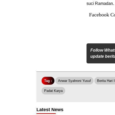
suci Ramadan.
Facebook C
Follow What
update berita
Tag :
Anwar Syahroni Yusuf
Berita Hari I
Padat Karya
Latest News