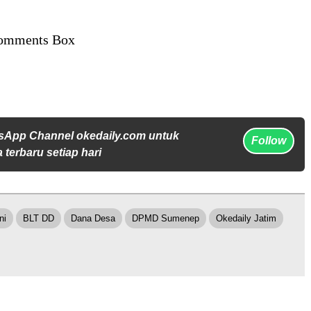
omments Box
sApp Channel okedaily.com untuk
Follow
 terbaru setiap hari
ni
BLT DD
Dana Desa
DPMD Sumenep
Okedaily Jatim