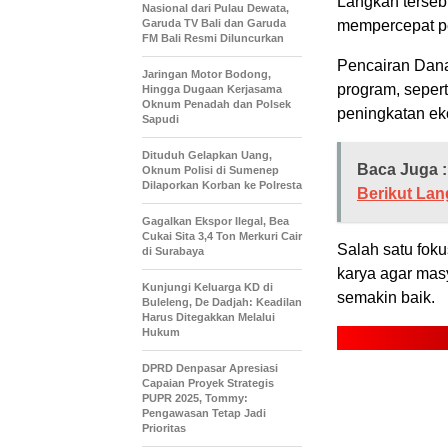
Langkah terseb
Nasional dari Pulau Dewata,
Garuda TV Bali dan Garuda
mempercepat pe
FM Bali Resmi Diluncurkan
Pencairan Dana
Jaringan Motor Bodong,
program, seper
Hingga Dugaan Kerjasama
Oknum Penadah dan Polsek
peningkatan ek
Sapudi
Dituduh Gelapkan Uang,
Baca Juga :
Oknum Polisi di Sumenep
Dilaporkan Korban ke Polresta
Berikut Lan
Gagalkan Ekspor Ilegal, Bea
Cukai Sita 3,4 Ton Merkuri Cair
Salah satu fok
di Surabaya
karya agar masy
Kunjungi Keluarga KD di
semakin baik.
Buleleng, De Dadjah: Keadilan
Harus Ditegakkan Melalui
Hukum
DPRD Denpasar Apresiasi
Capaian Proyek Strategis
PUPR 2025, Tommy:
Pengawasan Tetap Jadi
Prioritas