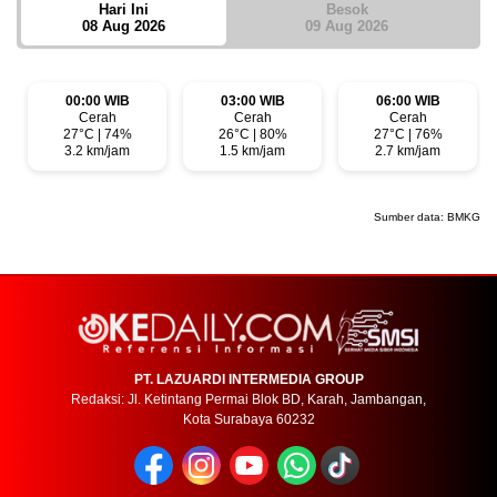
Hari Ini
Besok
08 Aug 2026
09 Aug 2026
00:00 WIB
03:00 WIB
06:00 WIB
Cerah
Cerah
Cerah
27°C | 74%
26°C | 80%
27°C | 76%
3.2 km/jam
1.5 km/jam
2.7 km/jam
Sumber data:
BMKG
PT. LAZUARDI INTERMEDIA GROUP
Redaksi: Jl. Ketintang Permai Blok BD, Karah, Jambangan,
Kota Surabaya 60232