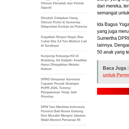
Oknum Penadah dan Polsek
dari mereka, te
Sapudi
semangat untuk
Dituduh Gelapkan Uang,
Oknum Polisi di Sumenep
Ida Bagus Yoga
Dilaporkan Korban ke Polresta
yang juga mer
Gagalkan Ekspor Ilegal, Bea
Sumertha DPRD
Cukai Sita 3,4 Ton Merkuri Cair
lainnya. Deng
di Surabaya
50 anak yang t
Kunjungi Keluarga KD di
Buleleng, De Dadjah: Keadilan
Harus Ditegakkan Melalui
Baca Juga :
Hukum
untuk Permu
DPRD Denpasar Apresiasi
Capaian Proyek Strategis
PUPR 2025, Tommy:
Pengawasan Tetap Jadi
Prioritas
DPW Tani Merdeka Indonesia
Provinsi Bali Resmi Dukung
Don Muzakir Mengisi Jabatan
Wakil Menteri Pertanian RI