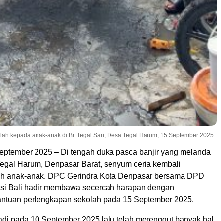
lah kepada anak-anak di Br. Tegal Sari, Desa Tegal Harum, 15 September 2025.
eptember 2025 – Di tengah duka pasca banjir yang melanda
 Tegal Harum, Denpasar Barat, senyum ceria kembali
ah anak-anak. DPC Gerindra Kota Denpasar bersama DPD
nsi Bali hadir membawa secercah harapan dengan
ntuan perlengkapan sekolah pada 15 September 2025.
jadi pada 10 September 2025 lalu telah merenggut banyak hal