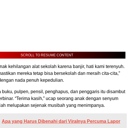
SCROLL TO RESUME CONTENT
nak kehilangan alat sekolah karena banjir, hati kami terenyuh.
stikan mereka tetap bisa bersekolah dan meraih cita-cita,”
dengan nada penuh kepedulian.
 buku, pulpen, pensil, penghapus, dan penggaris itu disambut
rbinar. “Terima kasih,” ucap seorang anak dengan senyum
olah melupakan sejenak musibah yang menimpanya.
Apa yang Harus Dibenahi dari Viralnya Percuma Lapor