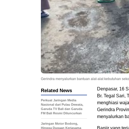
Gerindra menyalurkan bantuan alat-alat kebutuhan seko
Denpasar, 16 S
Related News
Br. Tegal Sari,
Perkuat Jaringan Media
menghiasi waj
Nasional dari Pulau Dewata,
Garuda TV Bali dan Garuda
Gerindra Provi
FM Bali Resmi Diluncurkan
menyalurkan ba
Jaringan Motor Bodong,
Banjir yang ter
Hingga Dugaan Kerjasama