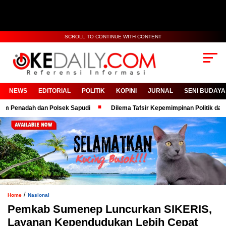
SCROLL TO CONTINUE WITH CONTENT
NEWS
EDITORIAL
POLITIK
KOPINI
JURNAL
SENI BUDAYA
adah dan Polsek Sapudi
Dilema Tafsir Kepemimpinan Politik dan Birokr
/
Home
Nasional
Pemkab Sumenep Luncurkan SIKERIS,
Layanan Kependudukan Lebih Cepat