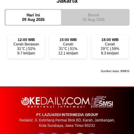
Jakarta
Hari Ini
Besok
09 Aug 2026
10 Aug 2026
12:00 WIB
15:00 WIB
18:00 WIB
Cerah Berawan
Cerah
Cerah
31°C | 52%
31°C | 51%
29°C | 59%
9.7 km/jam
12.1 km/jam
8.3 km/jam
Sumber data:
BMKG
PT. LAZUARDI INTERMEDIA GROUP
Redaksi: Jl. Ketintang Permai Blok BD, Karah, Jambangan,
Kota Surabaya, Jawa Timur 60232