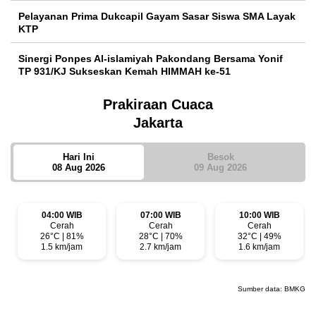
Pelayanan Prima Dukcapil Gayam Sasar Siswa SMA Layak
KTP
Sinergi Ponpes Al-islamiyah Pakondang Bersama Yonif
TP 931/KJ Sukseskan Kemah HIMMAH ke-51
Prakiraan Cuaca
Jakarta
Hari Ini
Besok
08 Aug 2026
09 Aug 2026
04:00 WIB
07:00 WIB
10:00 WIB
Cerah
Cerah
Cerah
26°C | 81%
28°C | 70%
32°C | 49%
1.5 km/jam
2.7 km/jam
1.6 km/jam
Sumber data:
BMKG