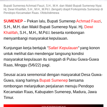
Bupati Sumenep Achmad Fauzi, S.H., M.H. dan Wakil Bupati Sumenep Nyai.
Hj. Dewi Khalifah, S.H., M.H., M.Pd.I. (tengah) diapit Forkopimda Sumenep di
Pendopo Kecamatan Raas. ©foto/istimewa
SUMENEP
– Pekan lalu, Bupati Sumenep
Achmad Fauzi
,
S.H., M.H. dan Wakil Bupati Sumenep Nyai. Hj.
Dewi
Khalifah
, S.H., M.H., M.Pd.I. beserta rombongan
menyambangi masyarakat kepulauan.
Kunjungan kerja bertajuk
“
Safari Kepulauan
“
yang konon
untuk melihat dan mendengar langsung kondisi
masyarakat kepulauan itu singgah di Pulau Guwa-Guwa
Raas, Minggu (5/6/22) pagi.
Seusai acara seremonial dengan masyarakat Desa Guwa-
Guwa, siang harinya
Bupati Sumenep
bersama
rombongan melanjutkan perjalanan menuju Pendopo
Kecamatan Raas, Kabupaten Sumenep, Madura, Jawa
Timur.