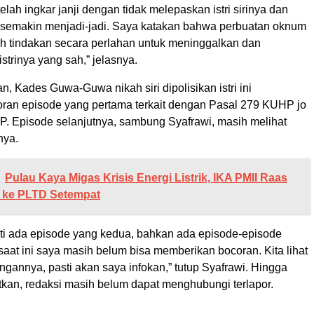
lah ingkar janji dengan tidak melepaskan istri sirinya dan
i semakin menjadi-jadi. Saya katakan bahwa perbuatan oknum
ah tindakan secara perlahan untuk meninggalkan dan
strinya yang sah,” jelasnya.
n, Kades Guwa-Guwa nikah siri dipolisikan istri ini
ran episode yang pertama terkait dengan Pasal 279 KUHP jo
. Episode selanjutnya, sambung Syafrawi, masih melihat
nya.
Pulau Kaya Migas Krisis Energi Listrik, IKA PMII Raas
 ke PLTD Setempat
nti ada episode yang kedua, bahkan ada episode-episode
saat ini saya masih belum bisa memberikan bocoran. Kita lihat
gannya, pasti akan saya infokan,” tutup Syafrawi. Hingga
rbitkan, redaksi masih belum dapat menghubungi terlapor.