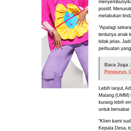
menyembunyika
positif. Menurut
melakukan tinda
“Apalagi sekara
tentunya anak t
tidak jelas. Ja
perbuatan yang
Baca Juga :
Pengurus, G
Lebih lanjut, 
Malang (UMM) i
kurang lebih em
untuk bersabar
“Klien kami su
Kepala Desa, t