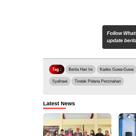
Follow What
update berita
Tag :
Berita Hari Ini
Kades Guwa-Guwa
Syafrawi
Tindak Pidana Perzinahan
Latest News