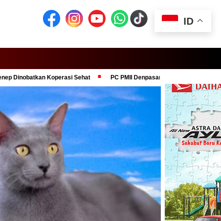
ID
an Koperasi Sehat
PC PMII Denpasar Dukung Komitmen Presiden Prab