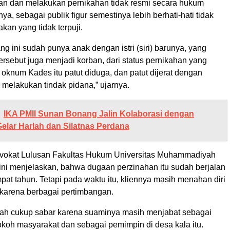
n dan melakukan pernikahan tidak resmi secara hukum
nya, sebagai publik figur semestinya lebih berhati-hati tidak
kan yang tidak terpuji.
ng ini sudah punya anak dengan istri (siri) barunya, yang
ersebut juga menjadi korban, dari status pernikahan yang
di oknum Kades itu patut diduga, dan patut dijerat dengan
 melakukan tindak pidana,” ujarnya.
IKA PMII Sunan Bonang Jalin Kolaborasi dengan
elar Harlah dan Silatnas Perdana
Advokat Lulusan Fakultas Hukum Universitas Muhammadiyah
ni menjelaskan, bahwa dugaan perzinahan itu sudah berjalan
pat tahun. Tetapi pada waktu itu, kliennya masih menahan diri
 karena berbagai pertimbangan.
dah cukup sabar karena suaminya masih menjabat sebagai
okoh masyarakat dan sebagai pemimpin di desa kala itu.