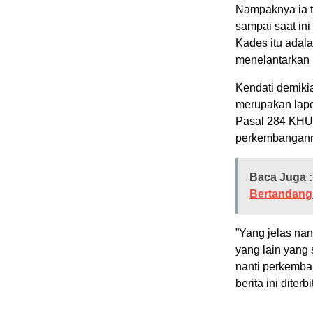
Nampaknya ia te
sampai saat in
Kades itu adal
menelantarkan i
Kendati demikia
merupakan lapo
Pasal 284 KHUP
perkembangan
Baca Juga :
Bertandang
”Yang jelas na
yang lain yang 
nanti perkemban
berita ini dite