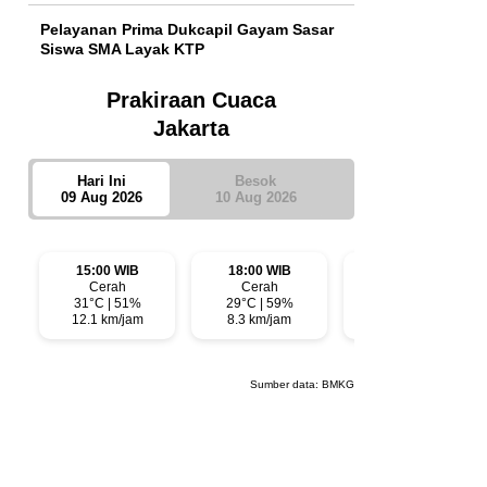
Pelayanan Prima Dukcapil Gayam Sasar
Siswa SMA Layak KTP
Prakiraan Cuaca
Jakarta
Hari Ini
Besok
09 Aug 2026
10 Aug 2026
15:00 WIB
18:00 WIB
21:00 WIB
Cerah
Cerah
Cerah
31°C | 51%
29°C | 59%
28°C | 66%
12.1 km/jam
8.3 km/jam
3.8 km/jam
Sumber data:
BMKG