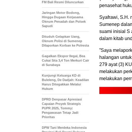
FM Bali Resmi Diluncurkan
penasehat huku
Jaringan Motor Bodong,
Syafrawi, S.H.
Hingga Dugaan Kerjasama
Oknum Penadah dan Polsek
Sumenep dalam
Sapudi
suami inisial S
Dituduh Gelapkan Uang,
dalam kitab u
Oknum Polisi di Sumenep
Dilaporkan Korban ke Polresta
”Saya melapork
Gagalkan Ekspor Ilegal, Bea
halangan untuk
Cukai Sita 3,4 Ton Merkuri Cair
279 ayat (3) K
di Surabaya
melakukan perk
Kunjungi Keluarga KD di
melakukan pern
Buleleng, De Dadjah: Keadilan
Harus Ditegakkan Melalui
Hukum
DPRD Denpasar Apresiasi
Capaian Proyek Strategis
PUPR 2025, Tommy:
Pengawasan Tetap Jadi
Prioritas
DPW Tani Merdeka Indonesia
Provinsi Bali Resmi Dukung