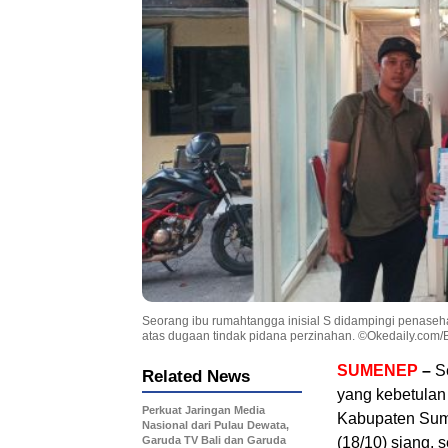
Seorang ibu rumahtangga inisial S didampingi penase
atas dugaan tindak pidana perzinahan. ©Okedaily.com
SUMENEP
–
Se
Related News
yang kebetula
Perkuat Jaringan Media
Kabupaten Sum
Nasional dari Pulau Dewata,
Garuda TV Bali dan Garuda
(18/10) siang, 