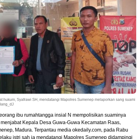
hat hukum, Syafrawi SH, mendatangi Mapolres Sumenep melaporkan sang suami
/Bang_dJ
orang ibu rumahtangga insial N mempolisikan suaminya
n menjabat Kepala Desa Guwa-Guwa Kecamatan Raas,
enep, Madura. Terpantau media okedaily.com, pada Rabu
selaku istri sah ia mendatangi Mapolres Sumenep didampingi