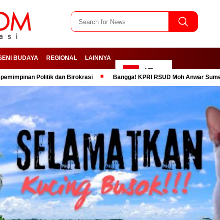
SENI BUDAYA
REGIONAL
LAINNYA
ID
olitik dan Birokrasi
Bangga! KPRI RSUD Moh Anwar Sumenep Dinobatk