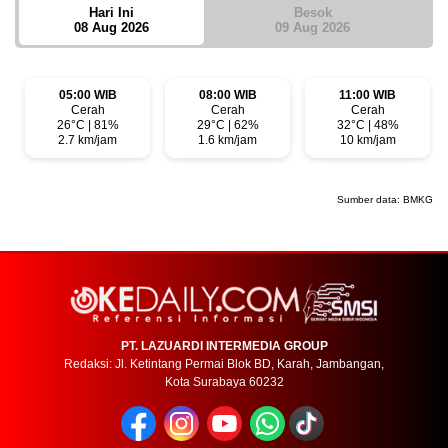
Hari Ini
Besok
08 Aug 2026
09 Aug 2026
05:00 WIB
08:00 WIB
11:00 WIB
Cerah
Cerah
Cerah
26°C | 81%
29°C | 62%
32°C | 48%
2.7 km/jam
1.6 km/jam
10 km/jam
Sumber data:
BMKG
PT. LAZUARDI INTERMEDIA GROUP
Redaksi: Jl. Ketintang Permai Blok BD, Karah, Jambangan,
Kota Surabaya 60232