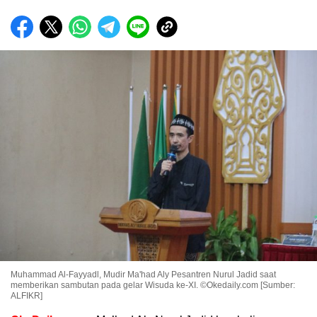
Muhammad Al-Fayyadl, Mudir Ma'had Aly Pesantren Nurul Jadid saat
memberikan sambutan pada gelar Wisuda ke-XI. ©Okedaily.com [Sumber:
ALFIKR]