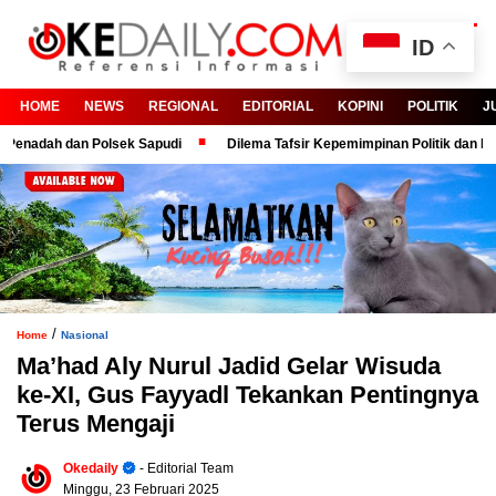
ID
HOME
NEWS
REGIONAL
EDITORIAL
KOPINI
POLITIK
J
dah dan Polsek Sapudi
Dilema Tafsir Kepemimpinan Politik dan Birokra
/
Home
Nasional
Ma’had Aly Nurul Jadid Gelar Wisuda
ke-XI, Gus Fayyadl Tekankan Pentingnya
Terus Mengaji
Okedaily
- Editorial Team
Minggu, 23 Februari 2025