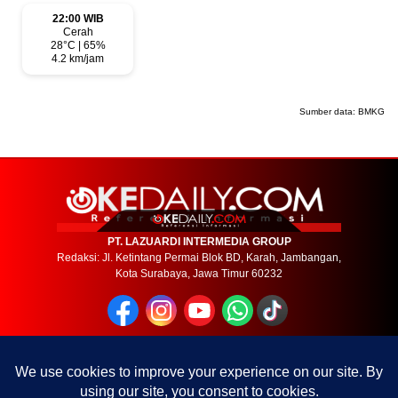
22:00 WIB
Cerah
28°C | 65%
4.2 km/jam
Sumber data:
BMKG
PT. LAZUARDI INTERMEDIA GROUP
Redaksi: Jl. Ketintang Permai Blok BD, Karah, Jambangan,
Kota Surabaya, Jawa Timur 60232
MEDIA NETWORK
setarainfo
timeskota
suaradara
detakkota