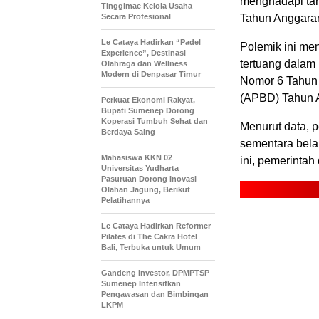
menghadapi tan
Tinggimae Kelola Usaha
Secara Profesional
Tahun Anggara
Le Cataya Hadirkan “Padel
Polemik ini men
Experience”, Destinasi
tertuang dalam
Olahraga dan Wellness
Modern di Denpasar Timur
Nomor 6 Tahun
(APBD) Tahun 
Perkuat Ekonomi Rakyat,
Bupati Sumenep Dorong
Koperasi Tumbuh Sehat dan
Menurut data, 
Berdaya Saing
sementara bela
Mahasiswa KKN 02
ini, pemerinta
Universitas Yudharta
Pasuruan Dorong Inovasi
Olahan Jagung, Berikut
Pelatihannya
Le Cataya Hadirkan Reformer
Pilates di The Cakra Hotel
Bali, Terbuka untuk Umum
Gandeng Investor, DPMPTSP
Sumenep Intensifkan
Pengawasan dan Bimbingan
LKPM