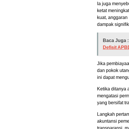
Ia juga menyeb
ketat meningkat
kuat, anggaran 
dampak signifik
Baca Juga :
Defisit AP
Jika pembiayaa
dan pokok utan
ini dapat mengu
Ketika ditanya 
mengatasi perm
yang bersifat tr
Langkah pertam
akuntansi peme
transparansi,