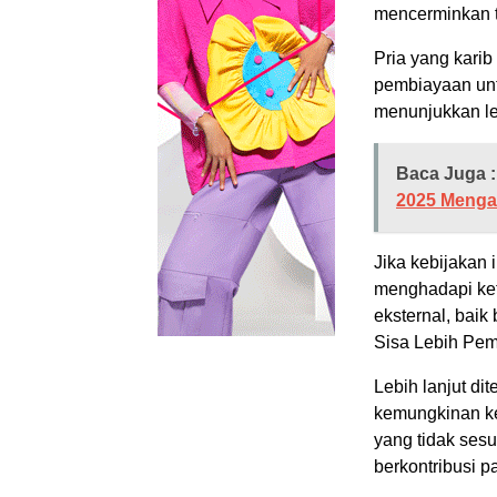
mencerminkan t
Pria yang kari
pembiayaan un
menunjukkan le
Baca Juga :
2025 Mengala
Jika kebijakan 
menghadapi ke
eksternal, bai
Sisa Lebih Pem
Lebih lanjut di
kemungkinan ke
yang tidak sesua
berkontribusi p