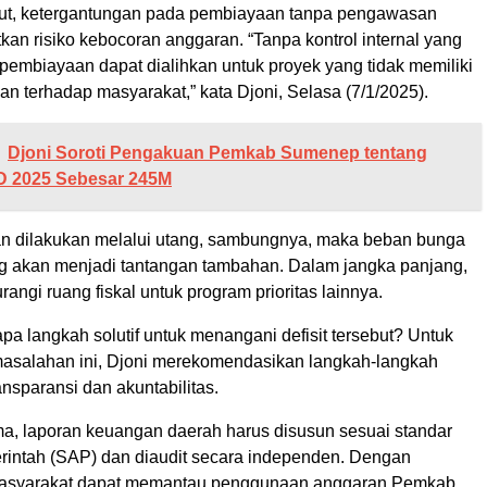
ut, ketergantungan pada pembiayaan tanpa pengawasan
kan risiko kebocoran anggaran. “Tanpa kontrol internal yang
pembiayaan dapat dialihkan untuk proyek yang tidak memiliki
an terhadap masyarakat,” kata Djoni, Selasa (7/1/2025).
Djoni Soroti Pengakuan Pemkab Sumenep tentang
BD 2025 Sebesar 245M
n dilakukan melalui utang, sambungnya, maka beban bunga
g akan menjadi tantangan tambahan. Dalam jangka panjang,
rangi ruang fiskal untuk program prioritas lainnya.
apa langkah solutif untuk menangani defisit tersebut? Untuk
asalahan ini, Djoni merekomendasikan langkah-langkah
ansparansi dan akuntabilitas.
a, laporan keuangan daerah harus disusun sesuai standar
rintah (SAP) dan diaudit secara independen. Dengan
 masyarakat dapat memantau penggunaan anggaran Pemkab