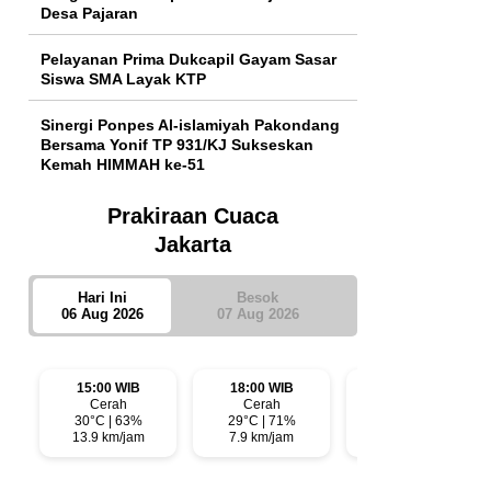
Desa Pajaran
Pelayanan Prima Dukcapil Gayam Sasar
Siswa SMA Layak KTP
Sinergi Ponpes Al-islamiyah Pakondang
Bersama Yonif TP 931/KJ Sukseskan
Kemah HIMMAH ke-51
Prakiraan Cuaca
Jakarta
Hari Ini
Besok
06 Aug 2026
07 Aug 2026
15:00 WIB
18:00 WIB
21:00 WIB
Cerah
Cerah
Cerah Berawan
30°C | 63%
29°C | 71%
28°C | 72%
13.9 km/jam
7.9 km/jam
5.2 km/jam