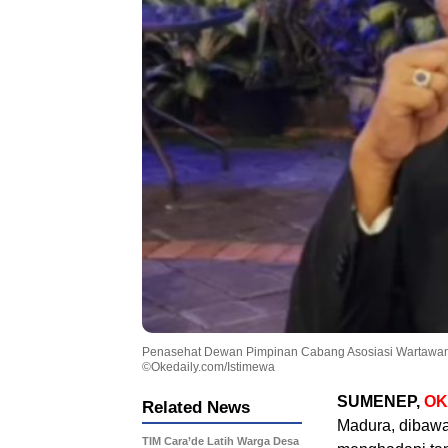
Penasehat Dewan Pimpinan Cabang Asosiasi Wartawan 
©Okedaily.com/Istimewa
SUMENEP,
OK
Related News
Madura, dibaw
TIM Cara’de Latih Warga Desa