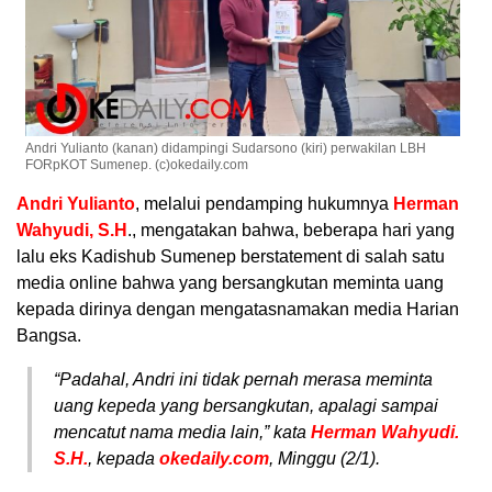
Andri Yulianto (kanan) didampingi Sudarsono (kiri) perwakilan LBH
FORpKOT Sumenep. (c)okedaily.com
Andri Yulianto
, melalui pendamping hukumnya
Herman
Wahyudi, S.H
., mengatakan bahwa, beberapa hari yang
lalu eks Kadishub Sumenep berstatement di salah satu
media online bahwa yang bersangkutan meminta uang
kepada dirinya dengan mengatasnamakan media Harian
Bangsa.
“Padahal, Andri ini tidak pernah merasa meminta
uang kepeda yang bersangkutan, apalagi sampai
mencatut nama media lain,” kata
Herman Wahyudi.
S.H.
, kepada
okedaily.com
, Minggu (2/1).