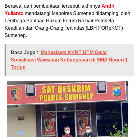
Berawal dari pemberitaan tersebut, akhirnya
Andri
Yulianto
mendatangi Mapolres Sumenep didampingi oleh
Lembaga Bantuan Hukum Forum Rakyat Pembela
Keadilan dan Orang-Orang Tertindas (LBH FORpKOT)
Sumenep.
Baca Juga :
Mahasiswa KKNT UTM Gelar
Sosialisasi Wawasan Kebangsaan di SMA Negeri 1
Torjun