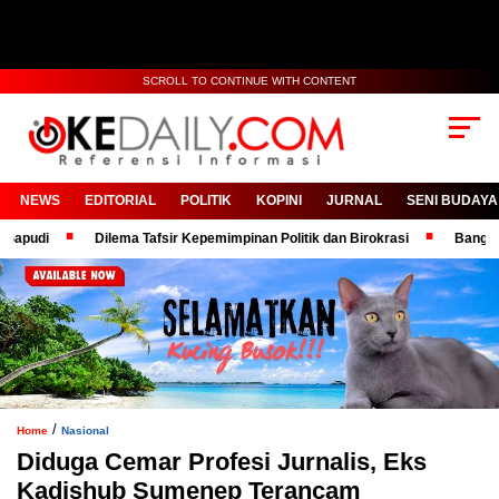
SCROLL TO CONTINUE WITH CONTENT
NEWS
EDITORIAL
POLITIK
KOPINI
JURNAL
SENI BUDAYA
Dilema Tafsir Kepemimpinan Politik dan Birokrasi
Bangga! KPRI
/
Home
Nasional
Diduga Cemar Profesi Jurnalis, Eks
Kadishub Sumenep Terancam