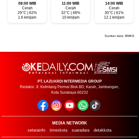
08:00 WIB
11:00 WIB
14:00 WIB
Cerah
Cerah
Cerah
29°C | 62%
32°C | 48%
30°C | 61%
1.6 km/jam
10 km/jam
12.1 km/jam
Sumber data:
BMKG
PT. LAZUARDI INTERMEDIA GROUP
Redaksi: Jl. Ketintang Permai Blok BD, Karah, Jambangan,
Kota Surabaya 60232
MEDIA NETWORK
setarainfo
timeskota
suaradara
detakkota