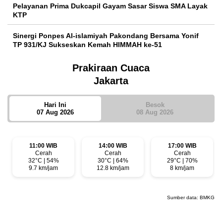
Pelayanan Prima Dukcapil Gayam Sasar Siswa SMA Layak
KTP
Sinergi Ponpes Al-islamiyah Pakondang Bersama Yonif
TP 931/KJ Sukseskan Kemah HIMMAH ke-51
Prakiraan Cuaca
Jakarta
Hari Ini
Besok
07 Aug 2026
08 Aug 2026
11:00 WIB
14:00 WIB
17:00 WIB
Cerah
Cerah
Cerah
32°C | 54%
30°C | 64%
29°C | 70%
9.7 km/jam
12.8 km/jam
8 km/jam
Sumber data:
BMKG