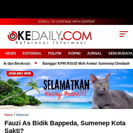
SCROLL TO CONTINUE WITH CONTENT
NEWS
EDITORIAL
POLITIK
KOPINI
JURNAL
SENI BUDAYA
n Birokrasi
Bangga! KPRI RSUD Moh Anwar Sumenep Dinobatkan Koper
/
Home
Editorial
Fauzi As Bidik Bappeda, Sumenep Kota
Sakti?