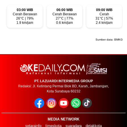
03:00 WIB
06:00 WIB
09:00 WIB
Cerah Berawan
Cerah Berawan
Cerah
26°C | 79%
27°C | 77%
31°C | 57%
1.9 km/jam
0.6 km/jam
2.4 km/jam
Sumber data:
BMKG
PT. LAZUARDI INTERMEDIA GROUP
Redaksi: Jl. Ketintang Permai Blok BD, Karah, Jambangan,
Kota Surabaya 60232
MEDIA NETWORK
setarainfo
timeskota
suaradara
detakkota