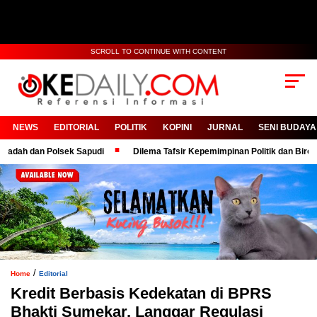
SCROLL TO CONTINUE WITH CONTENT
NEWS
EDITORIAL
POLITIK
KOPINI
JURNAL
SENI BUDAYA
dan Polsek Sapudi
Dilema Tafsir Kepemimpinan Politik dan Birokrasi
/
Home
Editorial
Kredit Berbasis Kedekatan di BPRS
Bhakti Sumekar, Langgar Regulasi