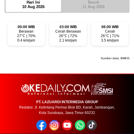
Hari Ini
Besok
10 Aug 2026
11 Aug 2026
00:00 WIB
03:00 WIB
06:00 WIB
Berawan
Cerah Berawan
Cerah
27°C | 70%
26°C | 72%
26°C | 71%
0.4 km/jam
2.1 km/jam
3.5 km/jam
Sumber data:
BMKG
PT. LAZUARDI INTERMEDIA GROUP
Redaksi: Jl. Ketintang Permai Blok BD, Karah, Jambangan,
Kota Surabaya, Jawa Timur 60232