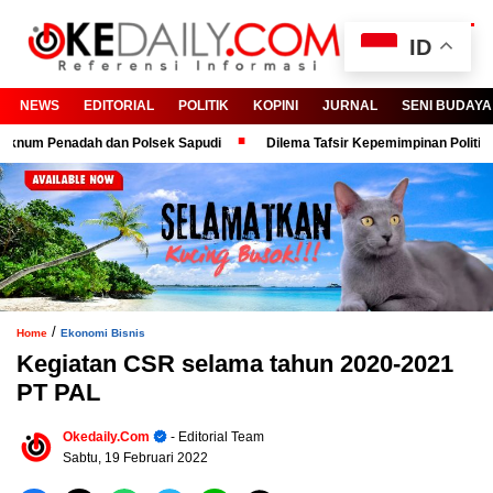
ID
NEWS
EDITORIAL
POLITIK
KOPINI
JURNAL
SENI BUDAYA
m Penadah dan Polsek Sapudi
Dilema Tafsir Kepemimpinan Politik dan B
/
Home
Ekonomi Bisnis
Kegiatan CSR selama tahun 2020-2021
PT PAL
Okedaily.com
- Editorial Team
Sabtu, 19 Februari 2022