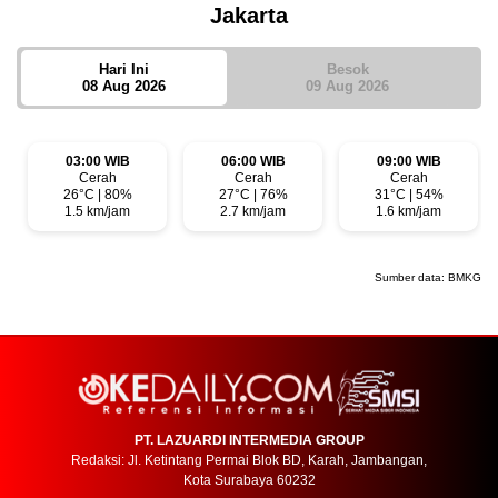
Jakarta
Hari Ini
Besok
08 Aug 2026
09 Aug 2026
03:00 WIB
06:00 WIB
09:00 WIB
Cerah
Cerah
Cerah
26°C | 80%
27°C | 76%
31°C | 54%
1.5 km/jam
2.7 km/jam
1.6 km/jam
Sumber data:
BMKG
PT. LAZUARDI INTERMEDIA GROUP
Redaksi: Jl. Ketintang Permai Blok BD, Karah, Jambangan,
Kota Surabaya 60232