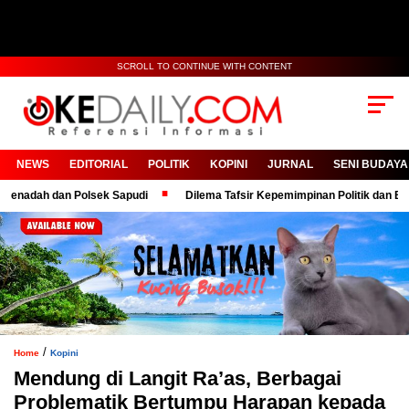
SCROLL TO CONTINUE WITH CONTENT
NEWS
EDITORIAL
POLITIK
KOPINI
JURNAL
SENI BUDAYA
h dan Polsek Sapudi
Dilema Tafsir Kepemimpinan Politik dan Birokrasi
/
Home
Kopini
Mendung di Langit Ra’as, Berbagai
Problematik Bertumpu Harapan kepada